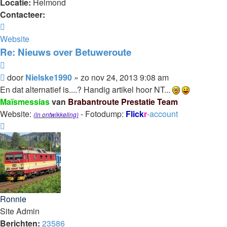
Locatie:
Helmond
Contacteer:
Contacteer
Nielske1990
Website
Re: Nieuws over Betuweroute
Citeer
Bericht
door
Nielske1990
»
zo nov 24, 2013 9:08 am
En dat alternatief is....? Handig artikel hoor NT...
Maïsmessias
van
Brabantroute Prestatie Team
Website:
- Fotodump:
Flick
r
-account
(in ontwikkeling)
Omhoog
Ronnie
Site Admin
Berichten:
23586