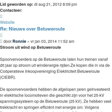
Lid geworden op:
di aug 21, 2012 8:09 pm
Contacteer:
Contacteer
Ronnie
Website
Re: Nieuws over Betuweroute
Citeer
Bericht
door
Ronnie
»
vr jan 03, 2014 11:52 am
Stroom uit wind op Betuweroute
Spoorvervoerders op de Betuweroute laten hun treinen vanaf
dit jaar op stroom uit windenergie rijden.Ze kopen die in via de
Coöperatieve Inkoopvereniging Elektriciteit Betuweroute
(CIEBR).
De spoorvervoerders hebben de afgelopen jaren geïnvesteerd
in elektrische locomotieven die geschikt zijn voor het 25-kV
spanningssysteem op de Betuweroute (25 kV). Ze hebben veel
trekkracht en springen efficiënt met energie om. Volgens