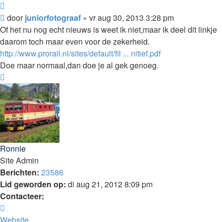
Citeer
Bericht
door
juniorfotograaf
»
vr aug 30, 2013 3:28 pm
Of het nu nog echt nieuws is weet ik niet,maar ik deel dit linkje
daarom toch maar even voor de zekerheid.
http://www.prorail.nl/sites/default/fil ... nitief.pdf
Doe maar normaal,dan doe je al gek genoeg.
Omhoog
Ronnie
Site Admin
Berichten:
23586
Lid geworden op:
di aug 21, 2012 8:09 pm
Contacteer:
Contacteer
Ronnie
Website