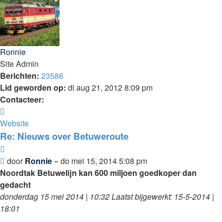
Ronnie
Site Admin
Berichten:
23586
Lid geworden op:
di aug 21, 2012 8:09 pm
Contacteer:
Contacteer
Ronnie
Website
Re: Nieuws over Betuweroute
Citeer
Bericht
door
Ronnie
»
do mei 15, 2014 5:08 pm
Noordtak Betuwelijn kan 600 miljoen goedkoper dan
gedacht
donderdag 15 mei 2014 | 10:32 Laatst bijgewerkt: 15-5-2014 |
18:01