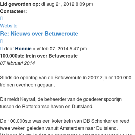
Lid geworden op:
di aug 21, 2012 8:09 pm
Contacteer:
Contacteer
Ronnie
Website
Re: Nieuws over Betuweroute
Citeer
Bericht
door
Ronnie
»
vr feb 07, 2014 5:47 pm
100.000ste trein over Betuweroute
07 februari 2014
Sinds de opening van de Betuweroute in 2007 zijn er 100.000
treinen overheen gegaan.
Dit meldt Keyrail, de beheerder van de goederenspoorlijn
tussen de Rotterdamse haven en Duitsland.
De 100.000ste was een kolentrein van DB Schenker en reed
twee weken geleden vanuit Amsterdam naar Duitsland.