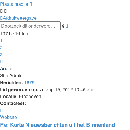
Plaats reactie
Afdrukweergave
Uitgebreid
Zoek
zoeken
107 berichten
1
2
3
Volgende
Andre
Site Admin
Berichten:
1676
Lid geworden op:
zo aug 19, 2012 10:46 am
Locatie:
Eindhoven
Contacteer:
Contacteer
Andre
Website
Re: Korte Nieuwsberichten uit het Binnenland