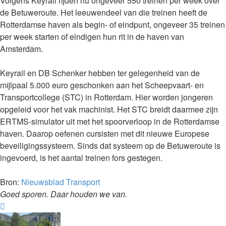
Volgens Keyrail rijden nu ongeveer 550 treinen per week over
de Betuweroute. Het leeuwendeel van die treinen heeft de
Rotterdamse haven als begin- of eindpunt, ongeveer 35 treinen
per week starten of eindigen hun rit in de haven van
Amsterdam.
Keyrail en DB Schenker hebben ter gelegenheid van de
mijlpaal 5.000 euro geschonken aan het Scheepvaart- en
Transportcollege (STC) in Rotterdam. Hier worden jongeren
opgeleid voor het vak machinist. Het STC breidt daarmee zijn
ERTMS-simulator uit met het spoorverloop in de Rotterdamse
haven. Daarop oefenen cursisten met dit nieuwe Europese
beveiligingssysteem. Sinds dat systeem op de Betuweroute is
ingevoerd, is het aantal treinen fors gestegen.
Bron:
Nieuwsblad Transport
Goed sporen. Daar houden we van.
Omhoog