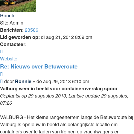
Ronnie
Site Admin
Berichten:
23586
Lid geworden op:
di aug 21, 2012 8:09 pm
Contacteer:
Contacteer
Ronnie
Website
Re: Nieuws over Betuweroute
Citeer
Bericht
door
Ronnie
»
do aug 29, 2013 6:10 pm
Valburg weer in beeld voor containeroverslag spoor
Geplaatst op 29 augustus 2013, Laatste update 29 augustus,
07:26
VALBURG - Het kleine rangeerterrein langs de Betuweroute bij
Valburg is opnieuw in beeld als belangrijkste locatie om
containers over te laden van treinen op vrachtwagens en