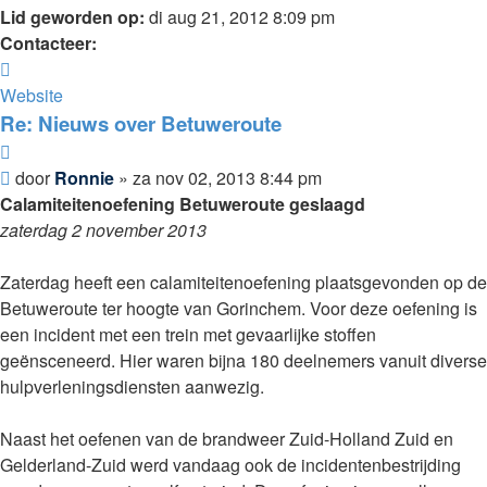
Lid geworden op:
di aug 21, 2012 8:09 pm
Contacteer:
Contacteer
Ronnie
Website
Re: Nieuws over Betuweroute
Citeer
Bericht
door
Ronnie
»
za nov 02, 2013 8:44 pm
Calamiteitenoefening Betuweroute geslaagd
zaterdag 2 november 2013
Zaterdag heeft een calamiteitenoefening plaatsgevonden op de
Betuweroute ter hoogte van Gorinchem. Voor deze oefening is
een incident met een trein met gevaarlijke stoffen
geënsceneerd. Hier waren bijna 180 deelnemers vanuit diverse
hulpverleningsdiensten aanwezig.
Naast het oefenen van de brandweer Zuid-Holland Zuid en
Gelderland-Zuid werd vandaag ook de incidentenbestrijding