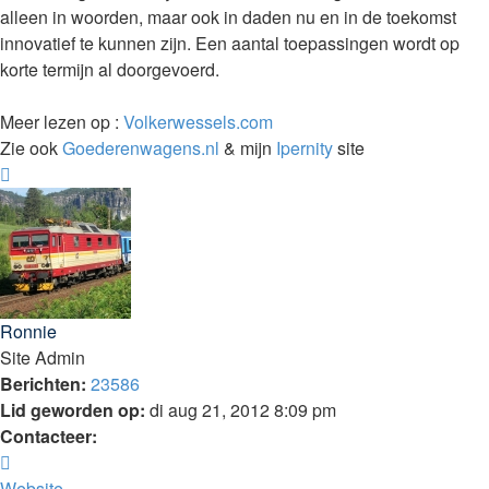
alleen in woorden, maar ook in daden nu en in de toekomst
innovatief te kunnen zijn. Een aantal toepassingen wordt op
korte termijn al doorgevoerd.
Meer lezen op :
Volkerwessels.com
Zie ook
Goederenwagens.nl
& mijn
Ipernity
site
Omhoog
Ronnie
Site Admin
Berichten:
23586
Lid geworden op:
di aug 21, 2012 8:09 pm
Contacteer:
Contacteer
Ronnie
Website