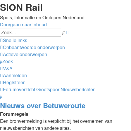
SION Rail
Spots, Informatie en Omlopen Nederland
Doorgaan naar inhoud
Uitgebreid
Zoek
zoeken
Snelle links
Onbeantwoorde onderwerpen
Actieve onderwerpen
Zoek
V&A
Aanmelden
Registreer
Forumoverzicht
Grootspoor
Nieuwsberichten
Zoek
Nieuws over Betuweroute
Forumregels
Een bronvermelding is verplicht bij het overnemen van
nieuwsberichten van andere sites.