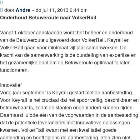
Citeer
Bericht
door
Andre
»
do jul 11, 2013 6:44 pm
Onderhoud Betuweroute naar VolkerRail
Vanaf 1 oktober aanstaande wordt het beheer en onderhoud
van de Betuweroute uitgevoerd door VolkerRail. Keyrail en
VolkerRail gaan voor minimaal vijf jaar samenwerken. De
kracht van de samenwerking is de bundeling van expertise en
het gezamenlijke doel om de Betuweroute optimaal te laten
functioneren.
Innovatief
Vorig jaar september is Keyrail gestart met de aanbesteding.
Voor Keyrail is het cruciaal dat het spoor veilig, beschikbaar en
betrouwbaar is, zodat de klanten ongehinderd kunnen rijden.
Daarnaast luidde één van de voorwaarden in de aanbesteding
dat de potentiele leveranciers met innovatieve oplossingen
kwamen. VolkerRail kwam met een kwalitatief goede
aanbieding en heeft tijdens de aanbesteding laten zien niet