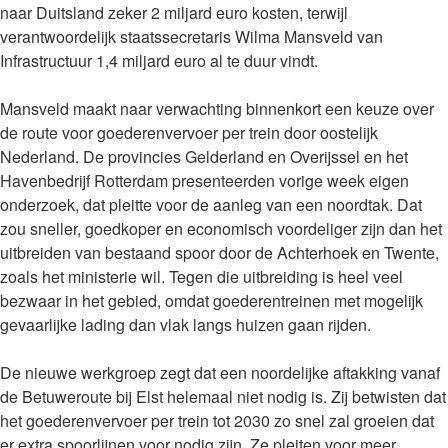
naar Duitsland zeker 2 miljard euro kosten, terwijl
verantwoordelijk staatssecretaris Wilma Mansveld van
Infrastructuur 1,4 miljard euro al te duur vindt.
Mansveld maakt naar verwachting binnenkort een keuze over
de route voor goederenvervoer per trein door oostelijk
Nederland. De provincies Gelderland en Overijssel en het
Havenbedrijf Rotterdam presenteerden vorige week eigen
onderzoek, dat pleitte voor de aanleg van een noordtak. Dat
zou sneller, goedkoper en economisch voordeliger zijn dan het
uitbreiden van bestaand spoor door de Achterhoek en Twente,
zoals het ministerie wil. Tegen die uitbreiding is heel veel
bezwaar in het gebied, omdat goederentreinen met mogelijk
gevaarlijke lading dan vlak langs huizen gaan rijden.
De nieuwe werkgroep zegt dat een noordelijke aftakking vanaf
de Betuweroute bij Elst helemaal niet nodig is. Zij betwisten dat
het goederenvervoer per trein tot 2030 zo snel zal groeien dat
er extra spoorlijnen voor nodig zijn. Ze pleiten voor meer