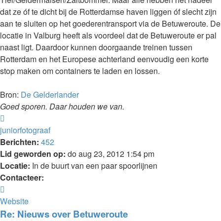
dat ze óf te dicht bij de Rotterdamse haven liggen óf slecht zijn
aan te sluiten op het goederentransport via de Betuweroute. De
locatie in Valburg heeft als voordeel dat de Betuweroute er pal
naast ligt. Daardoor kunnen doorgaande treinen tussen
Rotterdam en het Europese achterland eenvoudig een korte
stop maken om containers te laden en lossen.
Bron:
De Gelderlander
Goed sporen. Daar houden we van.
Omhoog
juniorfotograaf
Berichten:
452
Lid geworden op:
do aug 23, 2012 1:54 pm
Locatie:
In de buurt van een paar spoorlijnen
Contacteer:
Contacteer
juniorfotograaf
Website
Re: Nieuws over Betuweroute