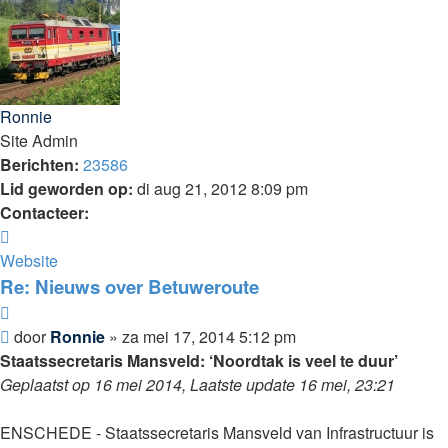
Ronnie
Site Admin
Berichten:
23586
Lid geworden op:
di aug 21, 2012 8:09 pm
Contacteer:
Contacteer
Ronnie
Website
Re: Nieuws over Betuweroute
Citeer
Bericht
door
Ronnie
»
za mei 17, 2014 5:12 pm
Staatssecretaris Mansveld: ‘Noordtak is veel te duur’
Geplaatst op 16 mei 2014, Laatste update 16 mei, 23:21
ENSCHEDE - Staatssecretaris Mansveld van Infrastructuur is