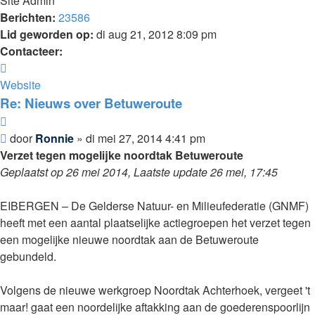
Site Admin
Berichten:
23586
Lid geworden op:
di aug 21, 2012 8:09 pm
Contacteer:
Contacteer
Ronnie
Website
Re: Nieuws over Betuweroute
Citeer
Bericht
door
Ronnie
»
di mei 27, 2014 4:41 pm
Verzet tegen mogelijke noordtak Betuweroute
Geplaatst op 26 mei 2014, Laatste update 26 mei, 17:45
EIBERGEN – De Gelderse Natuur- en Milieufederatie (GNMF)
heeft met een aantal plaatselijke actiegroepen het verzet tegen
een mogelijke nieuwe noordtak aan de Betuweroute
gebundeld.
Volgens de nieuwe werkgroep Noordtak Achterhoek, vergeet 't
maar! gaat een noordelijke aftakking aan de goederenspoorlijn