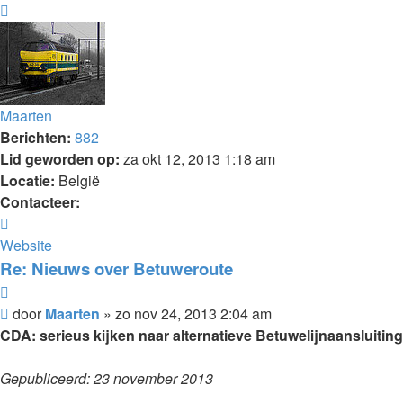
Omhoog
Maarten
Berichten:
882
Lid geworden op:
za okt 12, 2013 1:18 am
Locatie:
België
Contacteer:
Contacteer
Maarten
Website
Re: Nieuws over Betuweroute
Citeer
Bericht
door
Maarten
»
zo nov 24, 2013 2:04 am
CDA: serieus kijken naar alternatieve Betuwelijnaansluiting
Gepubliceerd: 23 november 2013