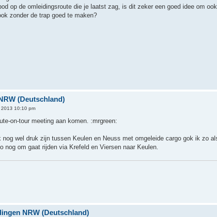
od op de omleidingsroute die je laatst zag, is dit zeker een goed idee om ook 
 ook zonder de trap goed te maken?
 NRW (Deutschland)
, 2013 10:10 pm
oute-on-tour meeting aan komen. :mrgreen:
 nog wel druk zijn tussen Keulen en Neuss met omgeleide cargo gok ik zo als 
o nog om gaat rijden via Krefeld en Viersen naar Keulen.
eidingen NRW (Deutschland)