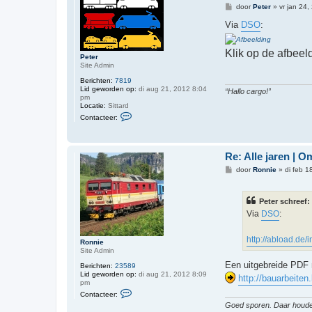
t
B
door
Peter
»
vr jan 24
e
e
e
r
Via
DSO
:
r
i
P
c
e
h
t
Klik op de afbeel
t
Peter
e
Site Admin
r
Berichten:
7819
Lid geworden op:
di aug 21, 2012 8:04
“Hallo cargo!”
pm
Locatie:
Sittard
C
Contacteer:
o
n
t
a
Re: Alle jaren | 
c
t
B
door
Ronnie
»
di feb 1
e
e
e
r
r
i
P
Peter schreef:
c
e
h
Via
DSO
:
t
t
e
r
http://abload.de/
Ronnie
Site Admin
Een uitgebreide PDF 
Berichten:
23589
Lid geworden op:
di aug 21, 2012 8:09
http://bauarbeiten
pm
C
Contacteer:
o
Goed sporen. Daar houd
n