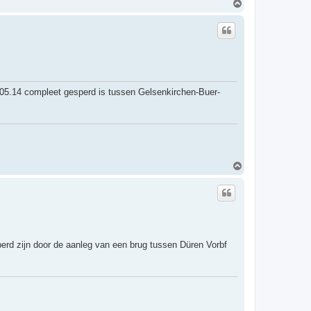
O
m
h
o
o
g
05.14 compleet gesperd is tussen Gelsenkirchen-Buer-
O
m
h
o
o
g
perd zijn door de aanleg van een brug tussen Düren Vorbf