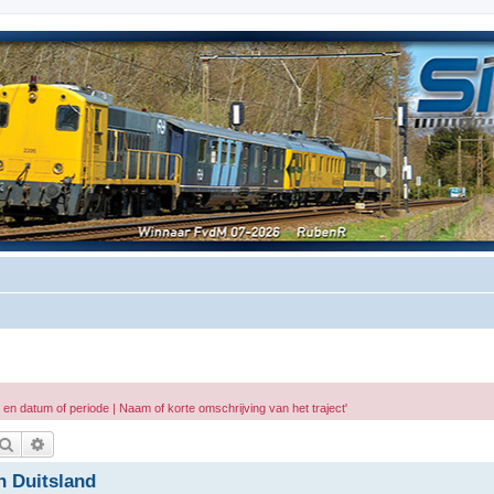
 en datum of periode | Naam of korte omschrijving van het traject'
Zoek
Uitgebreid zoeken
 Duitsland