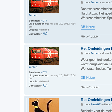
B
door
Jeroen
»
wo nov 
e
r
Door werkzaamheden b
i
Hardt Abzw. Het goed
c
Jeroen
h
Werkzaamheden: Spoo
t
Berichten:
4074
Lid geworden op:
ma aug 20, 2012 7:54
DB Netze
pm
Locatie:
Helmond
C
Contacteer:
o
Hier in 't zuiden
n
t
a
c
Re: Omleidingen
t
B
door
Jeroen
»
di nov 
e
e
e
r
Weer geen treinverkee
r
i
J
wordt omgeleid via K
c
e
Jeroen
h
Werkzaamheden: Tunn
r
t
o
Berichten:
4074
e
Lid geworden op:
ma aug 20, 2012 7:54
DB Netze
n
pm
Locatie:
Helmond
C
Contacteer:
o
Hier in 't zuiden
n
t
a
Re: Omleidingen
c
t
B
door
PeterHT
»
di nov
e
e
e
r
Bedankt voor de meld
r