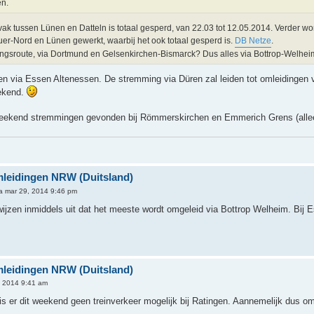
n.
ak tussen Lünen en Datteln is totaal gesperd, van 22.03 tot 12.05.2014. Verder w
er-Nord en Lünen gewerkt, waarbij het ook totaal gesperd is.
DB Netze
.
ingsroute, via Dortmund en Gelsenkirchen-Bismarck? Dus alles via Bottrop-Welhe
en via Essen Altenessen. De stremming via Düren zal leiden tot omleidingen v
eekend.
weekend stremmingen gevonden bij Römmerskirchen en Emmerich Grens (alle
Omleidingen NRW (Duitsland)
a mar 29, 2014 9:46 pm
ijzen inmiddels uit dat het meeste wordt omgeleid via Bottrop Welheim. Bij 
Omleidingen NRW (Duitsland)
, 2014 9:41 am
is er dit weekend geen treinverkeer mogelijk bij Ratingen. Aannemelijk dus o