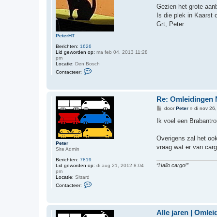
i
J
Gezien het grote aanb
c
e
h
Is die plek in Kaarst
r
t
o
Grt, Peter
e
n
PeterHT
Berichten:
1626
Lid geworden op:
ma feb 04, 2013 11:28
pm
Locatie:
Den Bosch
C
Contacteer:
o
n
t
a
Re: Omleidingen
c
t
B
door
Peter
»
di nov 26
e
e
e
r
Ik voel een Brabantr
r
i
P
c
e
h
Overigens zal het ook
t
t
Peter
e
vraag wat er van carg
Site Admin
r
H
Berichten:
7819
T
“Hallo cargo!”
Lid geworden op:
di aug 21, 2012 8:04
pm
Locatie:
Sittard
C
Contacteer:
o
n
t
a
Alle jaren | Oml
c