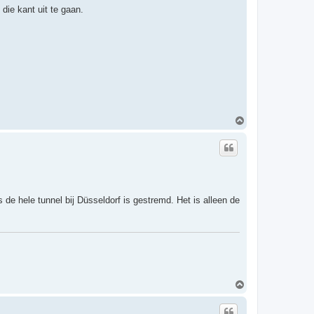
die kant uit te gaan.
O
m
h
o
o
g
de hele tunnel bij Düsseldorf is gestremd. Het is alleen de
O
m
h
o