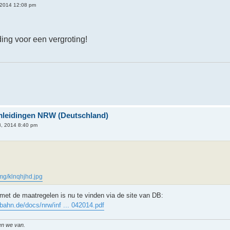
, 2014 12:08 pm
ding voor een vergroting!
Omleidingen NRW (Deutschland)
8, 2014 8:40 pm
img/klnqhjhd.jpg
met de maatregelen is nu te vinden via de site van DB:
.bahn.de/docs/nrw/inf ... 042014.pdf
en we van.