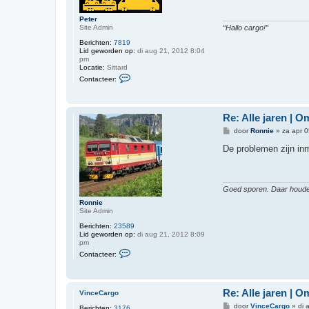
c
h
t
Peter
Site Admin
“Hallo cargo!”
Berichten:
7819
Lid geworden op:
di aug 21, 2012 8:04
pm
Locatie:
Sittard
C
Contacteer:
o
n
t
a
Re: Alle jaren | 
c
t
B
door
Ronnie
»
za apr 
e
e
e
r
De problemen zijn inm
r
i
P
c
e
h
t
t
e
Goed sporen. Daar houd
r
Ronnie
Site Admin
Berichten:
23589
Lid geworden op:
di aug 21, 2012 8:09
pm
C
Contacteer:
o
n
t
a
Re: Alle jaren | 
c
VinceCargo
t
B
door
VinceCargo
»
di 
Berichten:
3176
e