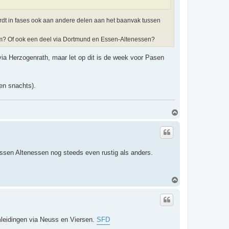
ordt in fases ook aan andere delen aan het baanvak tussen
im? Of ook een deel via Dortmund en Essen-Altenessen?
ia Herzogenrath, maar let op dit is de week voor Pasen
en snachts).
O
m
h
o
o
g
Essen Altenessen nog steeds even rustig als anders.
O
m
h
o
o
g
mleidingen via Neuss en Viersen.
SFD