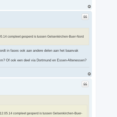
O
m
h
o
o
g
05.14 compleet gesperd is tussen Gelsenkirchen-Buer-Nord
wordt in fases ook aan andere delen aan het baanvak
eim? Of ook een deel via Dortmund en Essen-Altenessen?
O
m
h
o
o
g
12.05.14 compleet gesperd is tussen Gelsenkirchen-Buer-