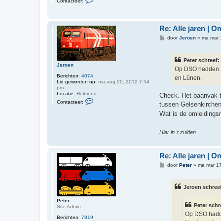
Contacteer:
o
n
t
a
Re: Alle jaren | 
c
t
B
door
Jeroen
»
ma mar 
e
e
e
r
r
i
P
Peter schreef:
c
e
Jeroen
h
Op DSO hadden ze
t
t
e
Berichten:
4074
en Lünen.
r
Lid geworden op:
ma aug 20, 2012 7:54
pm
Locatie:
Helmond
Check. Het baanvak t
C
Contacteer:
tussen Gelsenkirchen
o
n
Wat is de omleidings
t
a
c
Hier in 't zuiden
t
e
e
r
Re: Alle jaren | 
J
e
B
door
Peter
»
ma mar 17
r
e
o
r
e
i
Jeroen schree
n
c
h
t
Peter
Peter schr
Site Admin
Op DSO hadde
Berichten:
7819