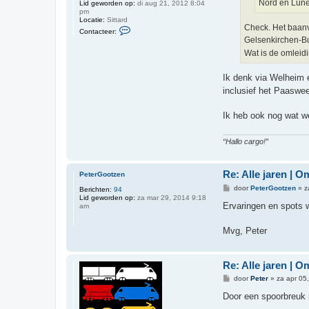
Nord en Lüne
Lid geworden op:
di aug 21, 2012 8:04
pm
Locatie:
Sittard
Check. Het baanv
C
Contacteer:
o
Gelsenkirchen-Bu
n
t
Wat is de omleid
a
c
Ik denk via Welheim 
t
e
inclusief het Paasw
e
r
P
Ik heb ook nog wat 
e
t
e
“Hallo cargo!”
r
Re: Alle jaren | 
PeterGootzen
B
door
PeterGootzen
»
z
Berichten:
94
e
Lid geworden op:
za mar 29, 2014 9:18
r
Ervaringen en spots w
am
i
c
h
Mvg, Peter
t
Re: Alle jaren | 
B
door
Peter
»
za apr 05
e
r
Door een spoorbreuk 
i