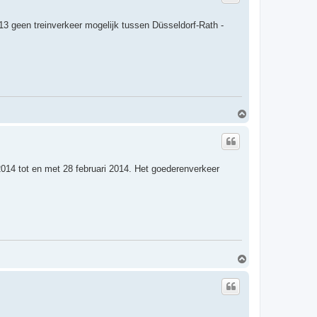
3 geen treinverkeer mogelijk tussen Düsseldorf-Rath -
O
m
h
o
o
g
2014 tot en met 28 februari 2014. Het goederenverkeer
O
m
h
o
o
g