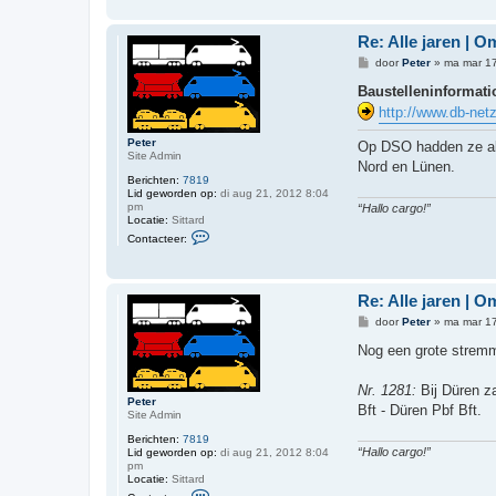
t
a
c
Re: Alle jaren | 
t
e
B
door
Peter
»
ma mar 17
e
e
r
r
Baustelleninformatio
R
i
http://www.db-netz
o
c
n
h
n
t
Peter
Op DSO hadden ze al 
i
Site Admin
e
Nord en Lünen.
Berichten:
7819
Lid geworden op:
di aug 21, 2012 8:04
pm
“Hallo cargo!”
Locatie:
Sittard
C
Contacteer:
o
n
t
a
Re: Alle jaren | 
c
t
B
door
Peter
»
ma mar 17
e
e
e
r
Nog een grote stremm
r
i
P
c
e
h
Nr. 1281:
Bij Düren za
t
t
Peter
e
Bft - Düren Pbf Bft.
Site Admin
r
Berichten:
7819
“Hallo cargo!”
Lid geworden op:
di aug 21, 2012 8:04
pm
Locatie:
Sittard
C