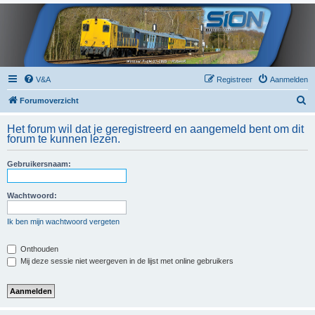
V&A
Registreer
Aanmelden
Z
Forumoverzicht
o
Het forum wil dat je geregistreerd en aangemeld bent om dit
e
forum te kunnen lezen.
k
Gebruikersnaam:
Wachtwoord:
Ik ben mijn wachtwoord vergeten
Onthouden
Mij deze sessie niet weergeven in de lijst met online gebruikers