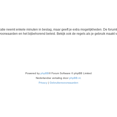
ratie neemt enkele minuten in beslag, maar geeft je extra mogelijkheden. De foru
voorwaarden en het bijbehorend beleid. Bekijk ook de regels als je gebruik maakt v
Powered by
phpBB
® Forum Software © phpBB Limited
Nederlandse vertaling door
phpBB.nl
.
Privacy
|
Gebruikersvoorwaarden