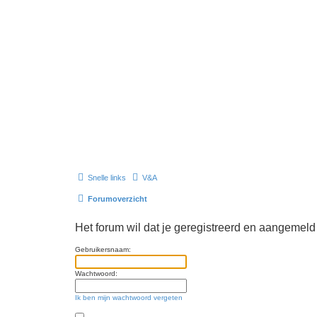
Snelle links
V&A
Forumoverzicht
Het forum wil dat je geregistreerd en aangemeld
Gebruikersnaam:
Wachtwoord:
Ik ben mijn wachtwoord vergeten