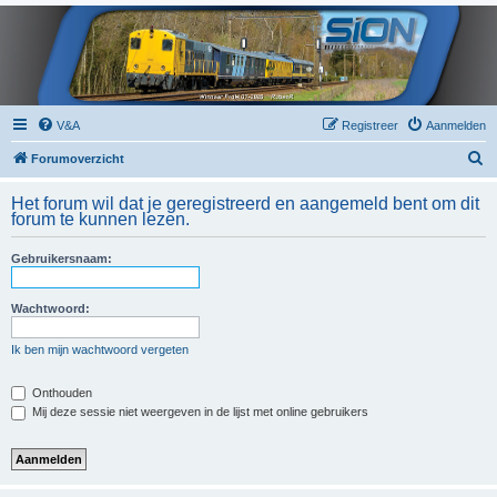
V&A
Registreer
Aanmelden
Z
Forumoverzicht
o
Het forum wil dat je geregistreerd en aangemeld bent om dit
e
forum te kunnen lezen.
k
Gebruikersnaam:
Wachtwoord:
Ik ben mijn wachtwoord vergeten
Onthouden
Mij deze sessie niet weergeven in de lijst met online gebruikers