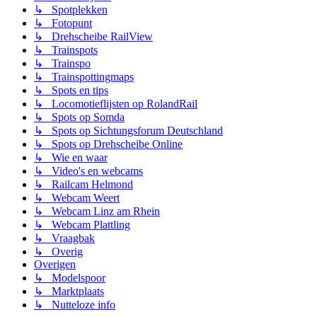
↳ Spotplekken
↳ Fotopunt
↳ Drehscheibe RailView
↳ Trainspots
↳ Trainspo
↳ Trainspottingmaps
↳ Spots en tips
↳ Locomotieflijsten op RolandRail
↳ Spots op Somda
↳ Spots op Sichtungsforum Deutschland
↳ Spots op Drehscheibe Online
↳ Wie en waar
↳ Video's en webcams
↳ Railcam Helmond
↳ Webcam Weert
↳ Webcam Linz am Rhein
↳ Webcam Plattling
↳ Vraagbak
↳ Overig
Overigen
↳ Modelspoor
↳ Marktplaats
↳ Nutteloze info