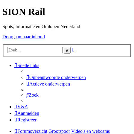
SION Rail
Spots, Informatie en Omlopen Nederland
Doorgaan naar inhoud
Uitgebreid
Zoek
zoeken
Snelle links
Onbeantwoorde onderwerpen
Actieve onderwerpen
Zoek
V&A
Aanmelden
Registreer
Forumoverzicht
Grootspoor
Video's en webcams