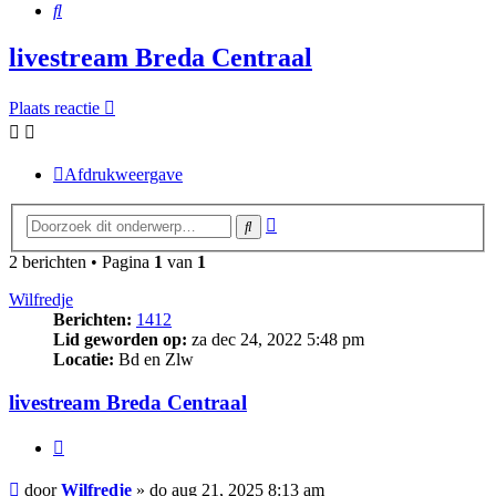
Zoek
livestream Breda Centraal
Plaats reactie
Afdrukweergave
Uitgebreid
Zoek
zoeken
2 berichten • Pagina
1
van
1
Wilfredje
Berichten:
1412
Lid geworden op:
za dec 24, 2022 5:48 pm
Locatie:
Bd en Zlw
livestream Breda Centraal
Citeer
Bericht
door
Wilfredje
»
do aug 21, 2025 8:13 am