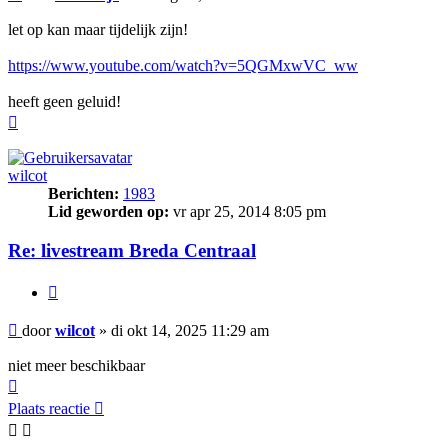
let op kan maar tijdelijk zijn!
https://www.youtube.com/watch?v=5QGMxwVC_ww
heeft geen geluid!
Omhoog
wilcot
Berichten:
1983
Lid geworden op:
vr apr 25, 2014 8:05 pm
Re: livestream Breda Centraal
Citeer
Bericht
door
wilcot
»
di okt 14, 2025 11:29 am
niet meer beschikbaar
Omhoog
Plaats reactie