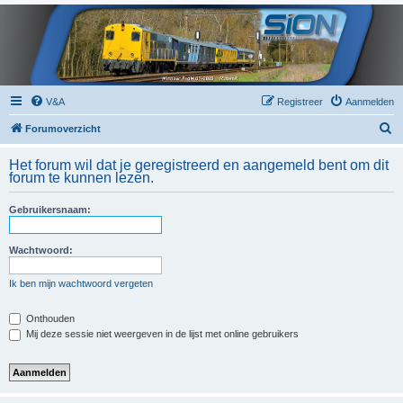
V&A
Registreer
Aanmelden
Z
Forumoverzicht
o
Het forum wil dat je geregistreerd en aangemeld bent om dit
e
forum te kunnen lezen.
k
Gebruikersnaam:
Wachtwoord:
Ik ben mijn wachtwoord vergeten
Onthouden
Mij deze sessie niet weergeven in de lijst met online gebruikers