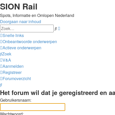
SION Rail
Spots, Informatie en Omlopen Nederland
Doorgaan naar inhoud
Uitgebreid
Zoek
zoeken
Snelle links
Onbeantwoorde onderwerpen
Actieve onderwerpen
Zoek
V&A
Aanmelden
Registreer
Forumoverzicht
Zoek
Het forum wil dat je geregistreerd en 
Gebruikersnaam:
Wachtwoord: