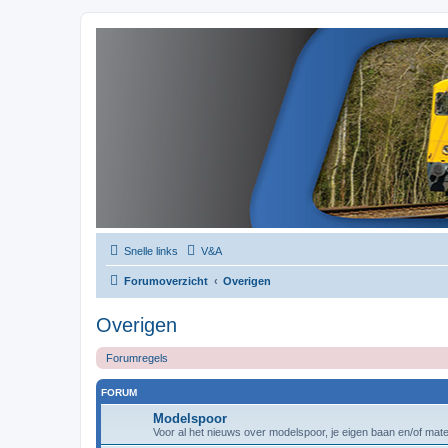
Snelle links
V&A
Forumoverzicht
Overigen
Overigen
Forumregels
FORUM
Modelspoor
Voor al het nieuws over modelspoor, je eigen baan en/of materi