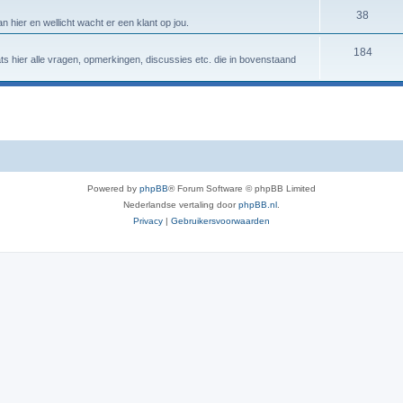
38
n hier en wellicht wacht er een klant op jou.
184
aats hier alle vragen, opmerkingen, discussies etc. die in bovenstaand
Powered by
phpBB
® Forum Software © phpBB Limited
Nederlandse vertaling door
phpBB.nl
.
Privacy
|
Gebruikersvoorwaarden