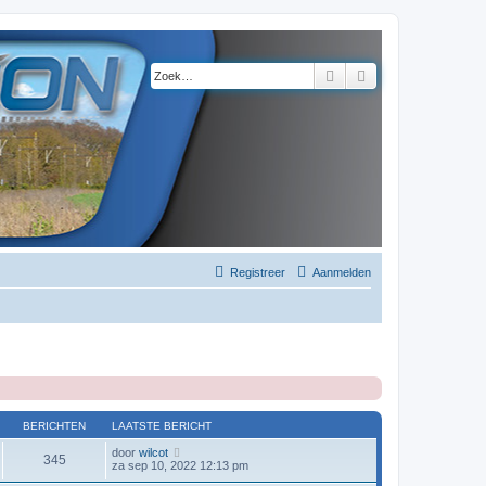
Zoek
Uitgebreid zoeke
Registreer
Aanmelden
BERICHTEN
LAATSTE BERICHT
B
door
wilcot
345
e
za sep 10, 2022 12:13 pm
k