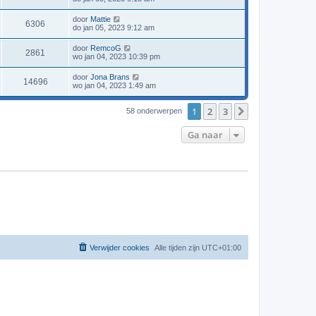
door
Mattie
6306
do jan 05, 2023 9:12 am
door
RemcoG
2861
wo jan 04, 2023 10:39 pm
door
Jona Brans
14696
wo jan 04, 2023 1:49 am
1
2
3
Volgende
58 onderwerpen
Ga naar
Verwijder cookies
Alle tijden zijn
UTC+01:00