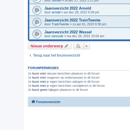
door
Jeroen
»
di dec 27, 2022 2:21 pm
Jaaroverzicht 2022 Arnold
door
arnold
»
wo dec 28, 2022 9:39 pm
Jaaroverzicht 2022 TreinTwente
door
TreinTwente
»
zo jan 01, 2023 9:38 pm
Jaaroverzicht 2022 Wessel
door
wessele
»
ma dec 26, 2022 10:04 am
Nieuw onderwerp
Terug naar het forumoverzicht
FORUMPERMISSIES
Je
kunt niet
nieuwe berichten plaatsen in dit forum
Je
kunt niet
reageren op onderwerpen in dit forum
Je
kunt niet
je eigen berichten wijzigen in dit forum
Je
kunt niet
je eigen berichten verwijderen in dit forum
Je
kunt geen
bijlagen plaatsen in dit forum
Forumoverzicht