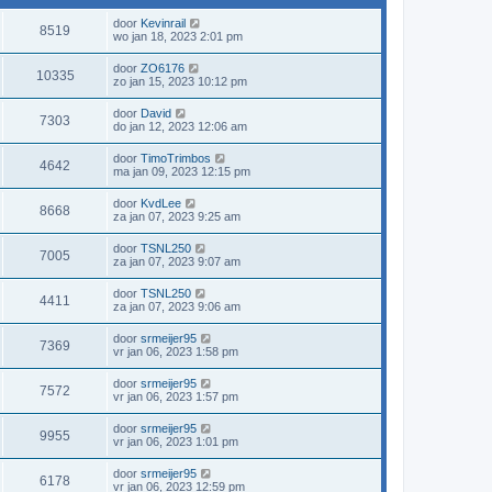
door
Kevinrail
8519
wo jan 18, 2023 2:01 pm
door
ZO6176
10335
zo jan 15, 2023 10:12 pm
door
David
7303
do jan 12, 2023 12:06 am
door
TimoTrimbos
4642
ma jan 09, 2023 12:15 pm
door
KvdLee
8668
za jan 07, 2023 9:25 am
door
TSNL250
7005
za jan 07, 2023 9:07 am
door
TSNL250
4411
za jan 07, 2023 9:06 am
door
srmeijer95
7369
vr jan 06, 2023 1:58 pm
door
srmeijer95
7572
vr jan 06, 2023 1:57 pm
door
srmeijer95
9955
vr jan 06, 2023 1:01 pm
door
srmeijer95
6178
vr jan 06, 2023 12:59 pm