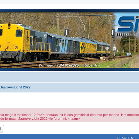
Jaaroverzicht 2022
c mag uit maximaal 12 foto's bestaan, dit is dus gemiddeld één foto per maand. Het mooiste i
olgende formaat: Jaaroverzicht 2022 <je forum nicknaam>
k
Uitgebreid zoeken
REACTIES