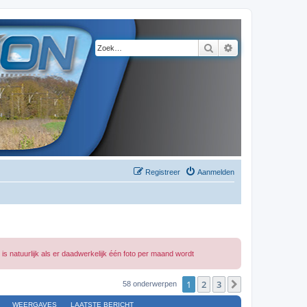
Zoek
Uitgebreid zoeke
Registreer
Aanmelden
s natuurlijk als er daadwerkelijk één foto per maand wordt
1
2
3
Volgende
58 onderwerpen
WEERGAVES
LAATSTE BERICHT