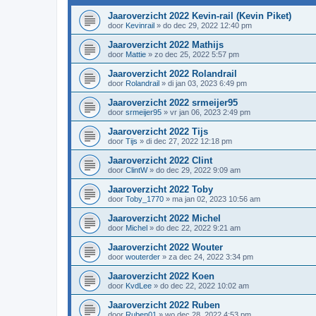
Jaaroverzicht 2022 Kevin-rail (Kevin Piket)
door
Kevinrail
»
do dec 29, 2022 12:40 pm
Jaaroverzicht 2022 Mathijs
door
Mattie
»
zo dec 25, 2022 5:57 pm
Jaaroverzicht 2022 Rolandrail
door
Rolandrail
»
di jan 03, 2023 6:49 pm
Jaaroverzicht 2022 srmeijer95
door
srmeijer95
»
vr jan 06, 2023 2:49 pm
Jaaroverzicht 2022 Tijs
door
Tijs
»
di dec 27, 2022 12:18 pm
Jaaroverzicht 2022 Clint
door
ClintW
»
do dec 29, 2022 9:09 am
Jaaroverzicht 2022 Toby
door
Toby_1770
»
ma jan 02, 2023 10:56 am
Jaaroverzicht 2022 Michel
door
Michel
»
do dec 22, 2022 9:21 am
Jaaroverzicht 2022 Wouter
door
wouterder
»
za dec 24, 2022 3:34 pm
Jaaroverzicht 2022 Koen
door
KvdLee
»
do dec 22, 2022 10:02 am
Jaaroverzicht 2022 Ruben
door
Ruben01
»
wo dec 28, 2022 4:53 pm