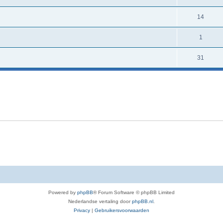
14
1
31
Powered by
phpBB
® Forum Software © phpBB Limited
Nederlandse vertaling door
phpBB.nl
.
Privacy
|
Gebruikersvoorwaarden