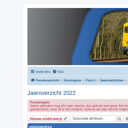
Snelle links
V&A
Forumoverzicht
Grootspoor
Foto's
Jaaroverzichten
Jaaroverzicht 2022
Forumregels
Iedere gebruiker mag één topic openen, dus gebruik hem goed. Een topi
geselecteerd, maar dit is niet verplicht. Gebruik als topic titel het v
Zoe
Nieuw onderwerp
ONDERWERPEN