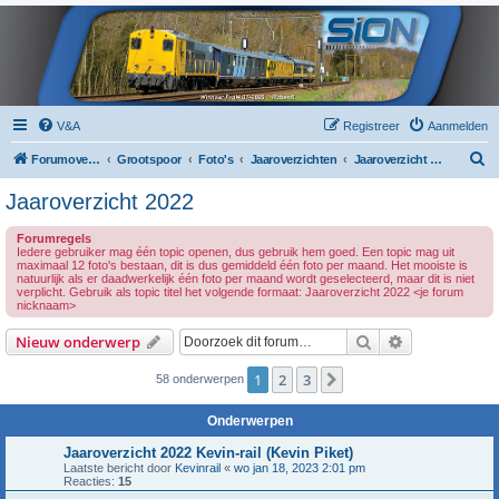
V&A
Registreer
Aanmelden
Z
Forumoverzicht
Grootspoor
Foto's
Jaaroverzichten
Jaaroverzicht 2022
o
Jaaroverzicht 2022
e
Forumregels
k
Iedere gebruiker mag één topic openen, dus gebruik hem goed. Een topic mag uit
maximaal 12 foto's bestaan, dit is dus gemiddeld één foto per maand. Het mooiste is
natuurlijk als er daadwerkelijk één foto per maand wordt geselecteerd, maar dit is niet
verplicht. Gebruik als topic titel het volgende formaat: Jaaroverzicht 2022 <je forum
nicknaam>
Zoek
Uitgebreid z
Nieuw onderwerp
1
2
3
Volgende
58 onderwerpen
Onderwerpen
Jaaroverzicht 2022 Kevin-rail (Kevin Piket)
Laatste bericht door
Kevinrail
«
wo jan 18, 2023 2:01 pm
Reacties:
15