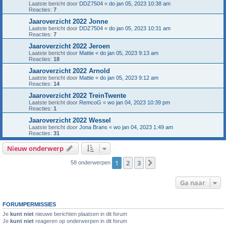
Laatste bericht door
DDZ7504
«
do jan 05, 2023 10:38 am
Reacties:
7
Jaaroverzicht 2022 Jonne
Laatste bericht door
DDZ7504
«
do jan 05, 2023 10:31 am
Reacties:
7
Jaaroverzicht 2022 Jeroen
Laatste bericht door
Mattie
«
do jan 05, 2023 9:13 am
Reacties:
18
Jaaroverzicht 2022 Arnold
Laatste bericht door
Mattie
«
do jan 05, 2023 9:12 am
Reacties:
14
Jaaroverzicht 2022 TreinTwente
Laatste bericht door
RemcoG
«
wo jan 04, 2023 10:39 pm
Reacties:
1
Jaaroverzicht 2022 Wessel
Laatste bericht door
Jona Brans
«
wo jan 04, 2023 1:49 am
Reacties:
31
Nieuw onderwerp
1
2
3
Volgende
58 onderwerpen
Ga naar
FORUMPERMISSIES
Je
kunt niet
nieuwe berichten plaatsen in dit forum
Je
kunt niet
reageren op onderwerpen in dit forum