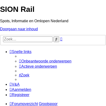
SION Rail
Spots, Informatie en Omlopen Nederland
Doorgaan naar inhoud
Uitgebreid
Zoek
zoeken
Snelle links
Onbeantwoorde onderwerpen
Actieve onderwerpen
Zoek
V&A
Aanmelden
Registreer
Forumoverzicht
Grootspoor