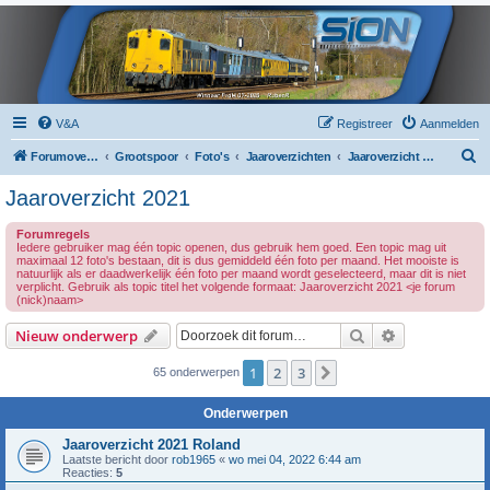
V&A
Registreer
Aanmelden
Z
Forumoverzicht
Grootspoor
Foto's
Jaaroverzichten
Jaaroverzicht 2021
o
Jaaroverzicht 2021
e
Forumregels
k
Iedere gebruiker mag één topic openen, dus gebruik hem goed. Een topic mag uit
maximaal 12 foto's bestaan, dit is dus gemiddeld één foto per maand. Het mooiste is
natuurlijk als er daadwerkelijk één foto per maand wordt geselecteerd, maar dit is niet
verplicht. Gebruik als topic titel het volgende formaat: Jaaroverzicht 2021 <je forum
(nick)naam>
Zoek
Uitgebreid z
Nieuw onderwerp
1
2
3
Volgende
65 onderwerpen
Onderwerpen
Jaaroverzicht 2021 Roland
Laatste bericht door
rob1965
«
wo mei 04, 2022 6:44 am
Reacties:
5