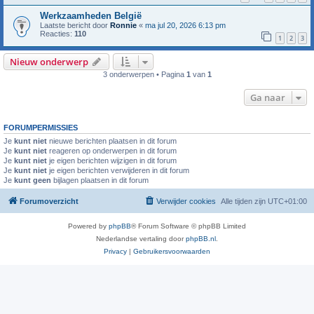
Werkzaamheden België
Laatste bericht door
Ronnie
«
ma jul 20, 2026 6:13 pm
Reacties:
110
1
2
3
Nieuw onderwerp
3 onderwerpen • Pagina
1
van
1
Ga naar
FORUMPERMISSIES
Je
kunt niet
nieuwe berichten plaatsen in dit forum
Je
kunt niet
reageren op onderwerpen in dit forum
Je
kunt niet
je eigen berichten wijzigen in dit forum
Je
kunt niet
je eigen berichten verwijderen in dit forum
Je
kunt geen
bijlagen plaatsen in dit forum
Forumoverzicht
Verwijder cookies
Alle tijden zijn
UTC+01:00
Powered by
phpBB
® Forum Software © phpBB Limited
Nederlandse vertaling door
phpBB.nl
.
Privacy
|
Gebruikersvoorwaarden