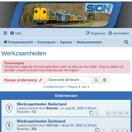
V&A
Registreer
Aanmelden
Z
Forumoverzicht
Grootspoor
Agenda
Werkzaamheden
o
Werkzaamheden
e
Forumregels
k
Graag het volgende formaat gebruiken voor de titel van een topic: 'Dag en datum of
periode | Naam of korte omschrijving van het traject'
Zoek
Uitgebreid z
Nieuw onderwerp
3 onderwerpen • Pagina
1
van
1
Onderwerpen
Werkzaamheden Nederland
Laatste bericht door
Ronnie
«
zo aug 02, 2026 3:59 pm
Reacties:
711
1
12
13
14
15
…
Werkzaamheden Duitsland
Laatste bericht door
Wilfredje
«
do jul 30, 2026 12:28 pm
Reacties:
356
1
5
6
7
8
…