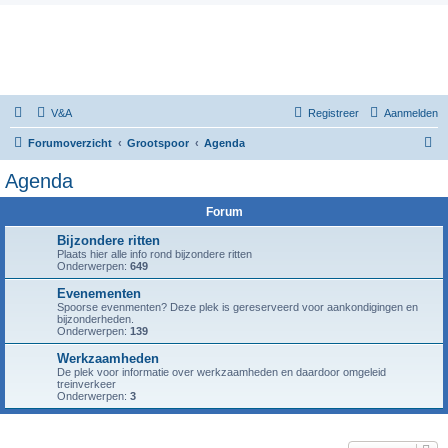
V&A
Registreer
Aanmelden
Z
Forumoverzicht
Grootspoor
Agenda
o
Agenda
e
Forum
k
Bijzondere ritten
Plaats hier alle info rond bijzondere ritten
Onderwerpen:
649
Evenementen
Spoorse evenmenten? Deze plek is gereserveerd voor aankondigingen en
bijzonderheden.
Onderwerpen:
139
Werkzaamheden
De plek voor informatie over werkzaamheden en daardoor omgeleid
treinverkeer
Onderwerpen:
3