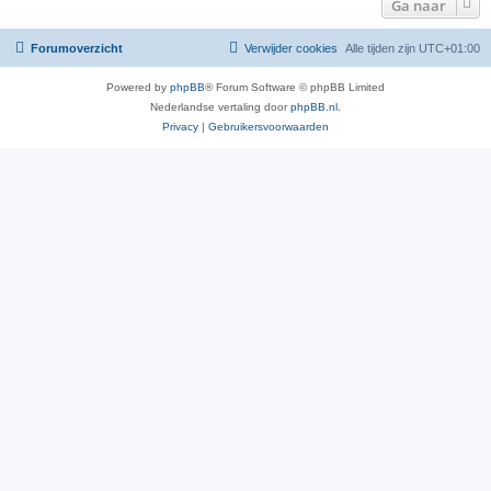
Ga naar
Forumoverzicht
Verwijder cookies
Alle tijden zijn
UTC+01:00
Powered by
phpBB
® Forum Software © phpBB Limited
Nederlandse vertaling door
phpBB.nl
.
Privacy
|
Gebruikersvoorwaarden