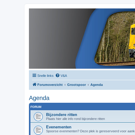
Snelle links
V&A
Forumoverzicht
Grootspoor
Agenda
Agenda
FORUM
Bijzondere ritten
Plaats hier alle info rond bijzondere ritten
Evenementen
Spoorse evenmenten? Deze plek is gereserveerd voor aanko