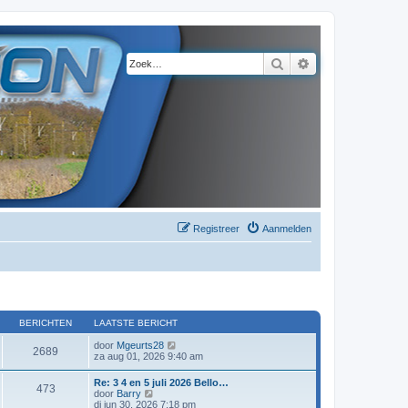
Zoek
Uitgebreid zoeke
Registreer
Aanmelden
BERICHTEN
LAATSTE BERICHT
B
door
Mgeurts28
2689
e
za aug 01, 2026 9:40 am
k
i
Re: 3 4 en 5 juli 2026 Bello…
473
j
B
door
Barry
k
e
di jun 30, 2026 7:18 pm