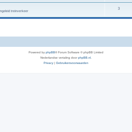
3
geleid treinverkeer
Powered by
phpBB
® Forum Software © phpBB Limited
Nederlandse vertaling door
phpBB.nl
.
Privacy
|
Gebruikersvoorwaarden