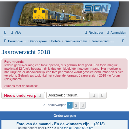
V&A
Registreer
Aanmelden
Z
Forumoverzicht
Grootspoor
Foto's
Jaaroverzichten
Jaaroverzicht 2018
o
Jaaroverzicht 2018
e
Forumregels
k
Iedere gebruiker mag één topic openen, dus gebruik hem goed. Een topic mag uit
maximaal 12 foto's bestaan, dit is dus gemiddeld één foto per maand. Het mooiste is
natuurlijk als er daadwerkelijk één foto per maand wordt geselecteerd, maar dit is niet
verplicht. Gebruik als topic titel het volgende formaat: Jaaroverzicht 2018 <je forum
(nick)naam>
Succes met de selectie!
Zoek
Uitgebreid z
Nieuw onderwerp
1
2
Volgende
31 onderwerpen
Onderwerpen
Foto van de maand - En de winnaars zijn... (2018)
Laatste bericht door
Ronnie
«
do feb 01, 2018 5:27 pm