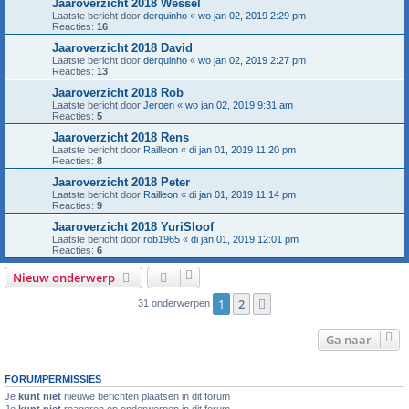
Jaaroverzicht 2018 Wessel
Laatste bericht door
derquinho
«
wo jan 02, 2019 2:29 pm
Reacties:
16
Jaaroverzicht 2018 David
Laatste bericht door
derquinho
«
wo jan 02, 2019 2:27 pm
Reacties:
13
Jaaroverzicht 2018 Rob
Laatste bericht door
Jeroen
«
wo jan 02, 2019 9:31 am
Reacties:
5
Jaaroverzicht 2018 Rens
Laatste bericht door
Railleon
«
di jan 01, 2019 11:20 pm
Reacties:
8
Jaaroverzicht 2018 Peter
Laatste bericht door
Railleon
«
di jan 01, 2019 11:14 pm
Reacties:
9
Jaaroverzicht 2018 YuriSloof
Laatste bericht door
rob1965
«
di jan 01, 2019 12:01 pm
Reacties:
6
Nieuw onderwerp
1
2
Volgende
31 onderwerpen
Ga naar
FORUMPERMISSIES
Je
kunt niet
nieuwe berichten plaatsen in dit forum
Je
kunt niet
reageren op onderwerpen in dit forum