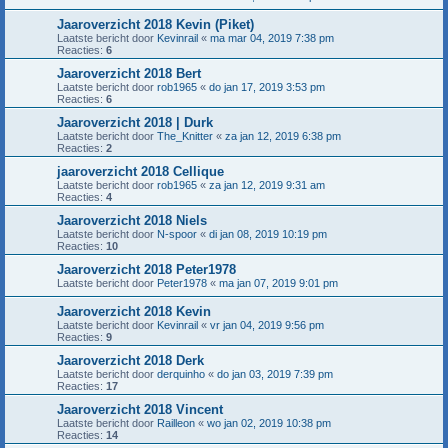
Jaaroverzicht 2018 Kevin (Piket)
Laatste bericht door
Kevinrail
«
ma mar 04, 2019 7:38 pm
Reacties:
6
Jaaroverzicht 2018 Bert
Laatste bericht door
rob1965
«
do jan 17, 2019 3:53 pm
Reacties:
6
Jaaroverzicht 2018 | Durk
Laatste bericht door
The_Knitter
«
za jan 12, 2019 6:38 pm
Reacties:
2
jaaroverzicht 2018 Cellique
Laatste bericht door
rob1965
«
za jan 12, 2019 9:31 am
Reacties:
4
Jaaroverzicht 2018 Niels
Laatste bericht door
N-spoor
«
di jan 08, 2019 10:19 pm
Reacties:
10
Jaaroverzicht 2018 Peter1978
Laatste bericht door
Peter1978
«
ma jan 07, 2019 9:01 pm
Jaaroverzicht 2018 Kevin
Laatste bericht door
Kevinrail
«
vr jan 04, 2019 9:56 pm
Reacties:
9
Jaaroverzicht 2018 Derk
Laatste bericht door
derquinho
«
do jan 03, 2019 7:39 pm
Reacties:
17
Jaaroverzicht 2018 Vincent
Laatste bericht door
Railleon
«
wo jan 02, 2019 10:38 pm
Reacties:
14