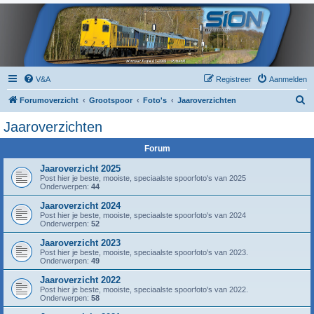
V&A
Registreer
Aanmelden
Z
Forumoverzicht
Grootspoor
Foto's
Jaaroverzichten
o
Jaaroverzichten
e
Forum
k
Jaaroverzicht 2025
Post hier je beste, mooiste, speciaalste spoorfoto's van 2025
Onderwerpen:
44
Jaaroverzicht 2024
Post hier je beste, mooiste, speciaalste spoorfoto's van 2024
Onderwerpen:
52
Jaaroverzicht 2023
Post hier je beste, mooiste, speciaalste spoorfoto's van 2023.
Onderwerpen:
49
Jaaroverzicht 2022
Post hier je beste, mooiste, speciaalste spoorfoto's van 2022.
Onderwerpen:
58