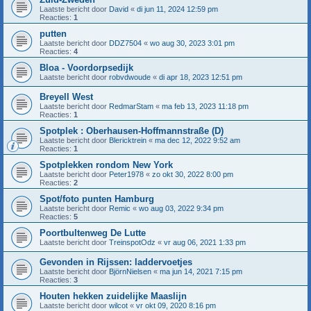
Laatste bericht door
David
«
di jun 11, 2024 12:59 pm
Reacties:
1
putten
Laatste bericht door
DDZ7504
«
wo aug 30, 2023 3:01 pm
Reacties:
4
Bloa - Voordorpsedijk
Laatste bericht door
robvdwoude
«
di apr 18, 2023 12:51 pm
Breyell West
Laatste bericht door
RedmarStam
«
ma feb 13, 2023 11:18 pm
Reacties:
1
Spotplek : Oberhausen-Hoffmannstraße (D)
Laatste bericht door
Blericktrein
«
ma dec 12, 2022 9:52 am
Reacties:
1
Spotplekken rondom New York
Laatste bericht door
Peter1978
«
zo okt 30, 2022 8:00 pm
Reacties:
2
Spot/foto punten Hamburg
Laatste bericht door
Remic
«
wo aug 03, 2022 9:34 pm
Reacties:
5
Poortbultenweg De Lutte
Laatste bericht door
TreinspotOdz
«
vr aug 06, 2021 1:33 pm
Gevonden in Rijssen: laddervoetjes
Laatste bericht door
BjörnNielsen
«
ma jun 14, 2021 7:15 pm
Reacties:
3
Houten hekken zuidelijke Maaslijn
Laatste bericht door
wilcot
«
vr okt 09, 2020 8:16 pm