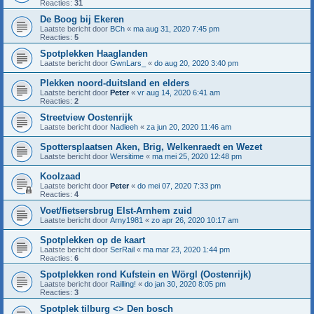
Reacties:
31
De Boog bij Ekeren
Laatste bericht door
BCh
«
ma aug 31, 2020 7:45 pm
Reacties:
5
Spotplekken Haaglanden
Laatste bericht door
GwnLars_
«
do aug 20, 2020 3:40 pm
Plekken noord-duitsland en elders
Laatste bericht door
Peter
«
vr aug 14, 2020 6:41 am
Reacties:
2
Streetview Oostenrijk
Laatste bericht door
Nadleeh
«
za jun 20, 2020 11:46 am
Spottersplaatsen Aken, Brig, Welkenraedt en Wezet
Laatste bericht door
Wersitime
«
ma mei 25, 2020 12:48 pm
Koolzaad
Laatste bericht door
Peter
«
do mei 07, 2020 7:33 pm
Reacties:
4
Voet/fietsersbrug Elst-Arnhem zuid
Laatste bericht door
Arny1981
«
zo apr 26, 2020 10:17 am
Spotplekken op de kaart
Laatste bericht door
SerRail
«
ma mar 23, 2020 1:44 pm
Reacties:
6
Spotplekken rond Kufstein en Wörgl (Oostenrijk)
Laatste bericht door
Railling!
«
do jan 30, 2020 8:05 pm
Reacties:
3
Spotplek tilburg <> Den bosch