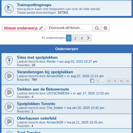
Trainspottingmaps
Interactieve kaart met fotopunten van over de hele wereld.
Totaal aantal doorsturingen:
107301
Zoek
Uitgebreid z
Nieuw onderwerp
1
2
3
Volgende
51 onderwerpen
Onderwerpen
Sites met spotplekken
Laatste bericht door
Remic
«
wo aug 03, 2022 10:27 pm
Reacties:
19
Veranderingen bij spotplekken
Laatste bericht door
Arman3428
«
vr aug 07, 2026 12:14 am
Reacties:
784
1
13
14
15
16
…
Stekken aan de Betuweroute
Laatste bericht door
LEOSCRIBENS
«
vr apr 17, 2026 12:02 pm
Reacties:
4
Spotplekken Toronto
Laatste bericht door
The_Knitter
«
ma okt 20, 2025 10:42 pm
Reacties:
1
Oberhausen osterfeld
Laatste bericht door
Arman3428
«
ma jul 21, 2025 10:25 am
Reacties:
4
Zuid-Zweden