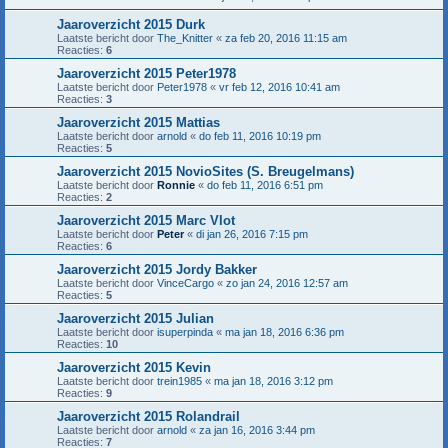
Jaaroverzicht 2015 Durk
Laatste bericht door
The_Knitter
«
za feb 20, 2016 11:15 am
Reacties:
6
Jaaroverzicht 2015 Peter1978
Laatste bericht door
Peter1978
«
vr feb 12, 2016 10:41 am
Reacties:
3
Jaaroverzicht 2015 Mattias
Laatste bericht door
arnold
«
do feb 11, 2016 10:19 pm
Reacties:
5
Jaaroverzicht 2015 NovioSites (S. Breugelmans)
Laatste bericht door
Ronnie
«
do feb 11, 2016 6:51 pm
Reacties:
2
Jaaroverzicht 2015 Marc Vlot
Laatste bericht door
Peter
«
di jan 26, 2016 7:15 pm
Reacties:
6
Jaaroverzicht 2015 Jordy Bakker
Laatste bericht door
VinceCargo
«
zo jan 24, 2016 12:57 am
Reacties:
5
Jaaroverzicht 2015 Julian
Laatste bericht door
isuperpinda
«
ma jan 18, 2016 6:36 pm
Reacties:
10
Jaaroverzicht 2015 Kevin
Laatste bericht door
trein1985
«
ma jan 18, 2016 3:12 pm
Reacties:
9
Jaaroverzicht 2015 Rolandrail
Laatste bericht door
arnold
«
za jan 16, 2016 3:44 pm
Reacties:
7