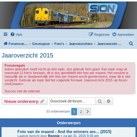
V&A
Registreer
Aanmelden
Z
Forumoverzicht
Grootspoor
Foto's
Jaaroverzichten
Jaaroverzicht 2015
o
Jaaroverzicht 2015
e
Forumregels
k
Iedere gebruiker heeft recht op één topic, dus gebruik hem goed. Een topic mag uit
maximaal 12 foto's bestaan, dit is dus gemiddeld één foto per maand. Het mooiste is
natuurlijk als er daadwerkelijk één foto per maand wordt geselecteerd, maar dit is niet
verplicht. Gebruik als topic titel het volgende formaat: Jaaroverzicht 2015 <je forum
(nick)naam>
Succes met de selectie!
Zoek
Uitgebreid z
Nieuw onderwerp
1
2
Volgende
33 onderwerpen
Onderwerpen
Foto van de maand - And the winners are... (2015)
Laatste bericht door
Ronnie
«
za jan 31, 2015 9:35 pm