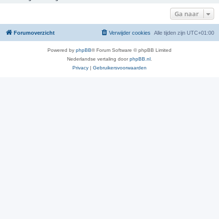
Ga naar
Forumoverzicht
Verwijder cookies
Alle tijden zijn
UTC+01:00
Powered by
phpBB
® Forum Software © phpBB Limited
Nederlandse vertaling door
phpBB.nl
.
Privacy
|
Gebruikersvoorwaarden