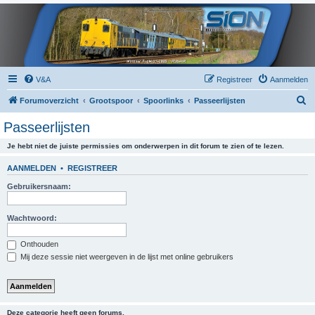
V&A
Registreer
Aanmelden
Z
Forumoverzicht
Grootspoor
Spoorlinks
Passeerlijsten
o
Passeerlijsten
e
Je hebt niet de juiste permissies om onderwerpen in dit forum te zien of te lezen.
k
AANMELDEN
•
REGISTREER
Gebruikersnaam:
Wachtwoord:
Onthouden
Mij deze sessie niet weergeven in de lijst met online gebruikers
Deze categorie heeft geen forums.