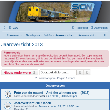
V&A
Registreer
Aanmelden
Z
Forumoverzicht
Grootspoor
Foto's
Jaaroverzichten
Jaaroverzicht 2013
o
Jaaroverzicht 2013
e
Forumregels
k
Iedere gebruiker heeft recht op één topic, dus gebruik hem goed. Een topic mag uit
maximaal 12 foto's bestaan, dit is dus gemiddeld één foto per maand. Het mooiste is
natuurlijk als er daadwerkelijk één foto per maand wordt geselecteerd, maar dit is niet
verplicht. Succes met de selectie!
Zoek
Uitgebreid z
Nieuw onderwerp
25 onderwerpen • Pagina
1
van
1
Onderwerpen
Foto van de maand - And the winners are... (2013)
Laatste bericht door
Peter
«
zo okt 06, 2013 5:03 pm
Jaaroverzicht 2013 Koen
Laatste bericht door
Jeroen
«
do feb 13, 2014 8:50 pm
Reacties:
7