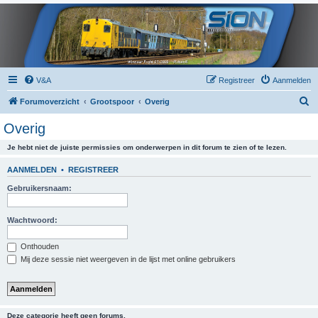
V&A
Registreer
Aanmelden
Z
Forumoverzicht
Grootspoor
Overig
o
Overig
e
Je hebt niet de juiste permissies om onderwerpen in dit forum te zien of te lezen.
k
AANMELDEN
•
REGISTREER
Gebruikersnaam:
Wachtwoord:
Onthouden
Mij deze sessie niet weergeven in de lijst met online gebruikers
Deze categorie heeft geen forums.