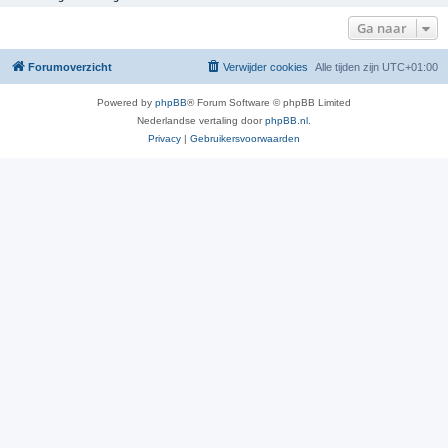
Ga naar
Forumoverzicht
Verwijder cookies
Alle tijden zijn
UTC+01:00
Powered by
phpBB
® Forum Software © phpBB Limited
Nederlandse vertaling door
phpBB.nl
.
Privacy
|
Gebruikersvoorwaarden