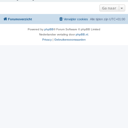
Ga naar
Forumoverzicht
Verwijder cookies
Alle tijden zijn
UTC+01:00
Powered by
phpBB
® Forum Software © phpBB Limited
Nederlandse vertaling door
phpBB.nl
.
Privacy
|
Gebruikersvoorwaarden