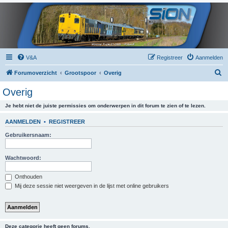
V&A
Registreer
Aanmelden
Z
Forumoverzicht
Grootspoor
Overig
o
Overig
e
Je hebt niet de juiste permissies om onderwerpen in dit forum te zien of te lezen.
k
AANMELDEN
•
REGISTREER
Gebruikersnaam:
Wachtwoord:
Onthouden
Mij deze sessie niet weergeven in de lijst met online gebruikers
Deze categorie heeft geen forums.