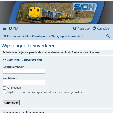
V&A
Registreer
Aanmelden
Z
Forumoverzicht
Grootspoor
Wijzigingen treinverkeer
o
Wijzigingen treinverkeer
e
Je hebt niet de juiste permissies om onderwerpen in dit forum te zien of te lezen.
k
AANMELDEN
•
REGISTREER
Gebruikersnaam:
Wachtwoord:
Onthouden
Mij deze sessie niet weergeven in de lijst met online gebruikers
Deze categorie heeft geen forums.