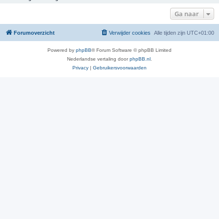
Ga naar
Forumoverzicht
Verwijder cookies
Alle tijden zijn
UTC+01:00
Powered by
phpBB
® Forum Software © phpBB Limited
Nederlandse vertaling door
phpBB.nl
.
Privacy
|
Gebruikersvoorwaarden