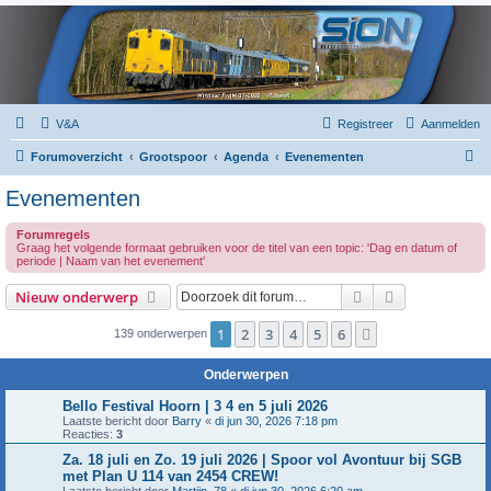
V&A
Registreer
Aanmelden
Z
Forumoverzicht
Grootspoor
Agenda
Evenementen
o
Evenementen
e
Forumregels
k
Graag het volgende formaat gebruiken voor de titel van een topic: 'Dag en datum of
periode | Naam van het evenement'
Zoek
Uitgebreid z
Nieuw onderwerp
1
2
3
4
5
6
Volgende
139 onderwerpen
Onderwerpen
Bello Festival Hoorn | 3 4 en 5 juli 2026
Laatste bericht door
Barry
«
di jun 30, 2026 7:18 pm
Reacties:
3
Za. 18 juli en Zo. 19 juli 2026 | Spoor vol Avontuur bij SGB
met Plan U 114 van 2454 CREW!
Laatste bericht door
Martijn_78
«
di jun 30, 2026 6:20 am