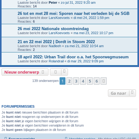
Laatste bericht door
Peter
«
zo jul 31, 2022 9:20 am
Reacties:
14
26 tot en met 28 mei: Sporen naar het verleden bij de SGB
Laatste bericht door
LarsKoevoets
«
di mei 24, 2022 1:59 pm
Reacties:
6
26 mei 2022 Nationale stoomtreindag
Laatste bericht door
LarsKoevoets
«
ma mei 23, 2022 10:17 pm
21 en 22 mei 2022 | Dordt in Stoom 2022
Laatste bericht door
Nadleeh
«
za mei 21, 2022 10:54 am
Reacties:
2
18 april 2022: Urban Trail door o.a. het Spoorwegmuseum
Laatste bericht door
Rolandrail
«
di mar 29, 2022 9:09 pm
Nieuw onderwerp
1
2
3
4
5
6
Volgende
139 onderwerpen
Ga naar
FORUMPERMISSIES
Je
kunt niet
nieuwe berichten plaatsen in dit forum
Je
kunt niet
reageren op onderwerpen in dit forum
Je
kunt niet
je eigen berichten wijzigen in dit forum
Je
kunt niet
je eigen berichten verwijderen in dit forum
Je
kunt geen
bijlagen plaatsen in dit forum