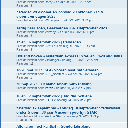
Laatste bericht door
Barry
«
za okt 28, 2023 12:07 pm
Reacties:
3
Zaterdag 28 oktober en Zondag 29 oktober: ZLSM
stoomtreindagen 2023
Laatste bericht door
Wilfredje
«
zo okt 22, 2023 9:24 pm
Terug naar Toen, Beekbergen 2 & 3 september 2023
Laatste bericht door
Wilfredje
«
zo sep 03, 2023 6:06 pm
Reacties:
9
15 en 16 september 2023 | Raildagen
Laatste bericht door
KvdLee
«
do aug 31, 2023 10:33 am
Reacties:
3
Holland boven Amsterdam express in 5-6 en 19-20 augustus
Laatste bericht door
klinknagel
«
do aug 17, 2023 12:55 pm
Reacties:
11
18-20 mei 2023: SGB Sporen naar het Verleden
Laatste bericht door
SGB_spotters
«
wo apr 26, 2023 6:14 pm
Reacties:
1
30 Sep 2023 | Ochtend fotorit Selfkantbahn
Laatste bericht door
Peter
«
do mar 30, 2023 9:12 pm
16 en 17 september 2022 | Tag der Schiene
Laatste bericht door
ICE11
«
wo aug 24, 2022 8:53 pm
zaterdag 17 september - zondag 18 september Stadskanaal
onder Stoom: 30 jaar Museumspoorlijn STAR
Laatste bericht door
RedmarStam
«
wo aug 03, 2022 9:21 pm
Reacties:
6
Alle jaren | Selfkantbahn Sonderfahrplane