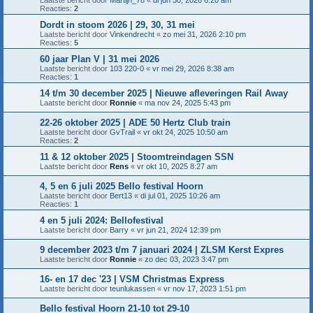
Reacties:
2
Dordt in stoom 2026 | 29, 30, 31 mei
Laatste bericht door
Vinkendrecht
«
zo mei 31, 2026 2:10 pm
Reacties:
5
60 jaar Plan V | 31 mei 2026
Laatste bericht door
103 220-0
«
vr mei 29, 2026 8:38 am
Reacties:
1
14 t/m 30 december 2025 | Nieuwe afleveringen Rail Away
Laatste bericht door
Ronnie
«
ma nov 24, 2025 5:43 pm
22-26 oktober 2025 | ADE 50 Hertz Club train
Laatste bericht door
GvTrail
«
vr okt 24, 2025 10:50 am
Reacties:
2
11 & 12 oktober 2025 | Stoomtreindagen SSN
Laatste bericht door
Rens
«
vr okt 10, 2025 8:27 am
4, 5 en 6 juli 2025 Bello festival Hoorn
Laatste bericht door
Bert13
«
di jul 01, 2025 10:26 am
Reacties:
1
4 en 5 juli 2024: Bellofestival
Laatste bericht door
Barry
«
vr jun 21, 2024 12:39 pm
9 december 2023 t/m 7 januari 2024 | ZLSM Kerst Expres
Laatste bericht door
Ronnie
«
zo dec 03, 2023 3:47 pm
16- en 17 dec '23 | VSM Christmas Express
Laatste bericht door
teunlukassen
«
vr nov 17, 2023 1:51 pm
Bello festival Hoorn 21-10 tot 29-10