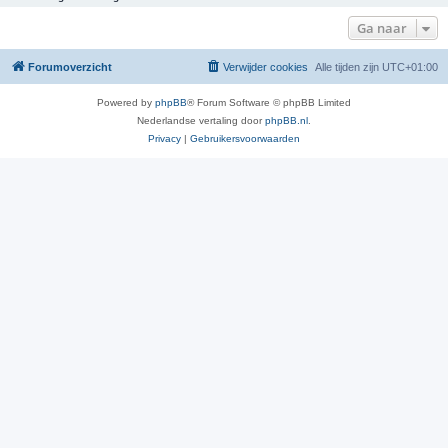
Ga naar
Forumoverzicht
Verwijder cookies
Alle tijden zijn
UTC+01:00
Powered by
phpBB
® Forum Software © phpBB Limited
Nederlandse vertaling door
phpBB.nl
.
Privacy
|
Gebruikersvoorwaarden