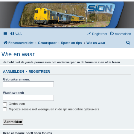
V&A
Registreer
Aanmelden
Z
Forumoverzicht
Grootspoor
Spots en tips
Wie en waar
o
Wie en waar
e
Je hebt niet de juiste permissies om onderwerpen in dit forum te zien of te lezen.
k
AANMELDEN
•
REGISTREER
Gebruikersnaam:
Wachtwoord:
Onthouden
Mij deze sessie niet weergeven in de lijst met online gebruikers
Deze categorie heeft geen forums.