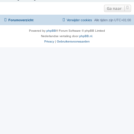
Ga naar
Forumoverzicht
Verwijder cookies
Alle tijden zijn
UTC+01:00
Powered by
phpBB
® Forum Software © phpBB Limited
Nederlandse vertaling door
phpBB.nl
.
Privacy
|
Gebruikersvoorwaarden