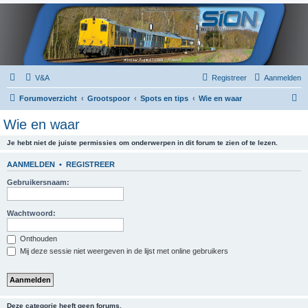
V&A
Registreer
Aanmelden
Z
Forumoverzicht
Grootspoor
Spots en tips
Wie en waar
o
Wie en waar
e
Je hebt niet de juiste permissies om onderwerpen in dit forum te zien of te lezen.
k
AANMELDEN
•
REGISTREER
Gebruikersnaam:
Wachtwoord:
Onthouden
Mij deze sessie niet weergeven in de lijst met online gebruikers
Deze categorie heeft geen forums.