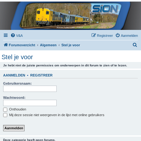
V&A
Registreer
Aanmelden
Z
Forumoverzicht
Algemeen
Stel je voor
o
Stel je voor
e
Je hebt niet de juiste permissies om onderwerpen in dit forum te zien of te lezen.
k
AANMELDEN
•
REGISTREER
Gebruikersnaam:
Wachtwoord:
Onthouden
Mij deze sessie niet weergeven in de lijst met online gebruikers
Deze categorie heeft geen forums.