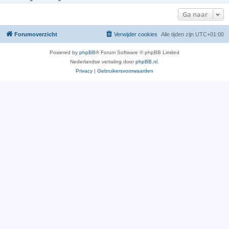
Ga naar
Forumoverzicht
Verwijder cookies
Alle tijden zijn
UTC+01:00
Powered by
phpBB
® Forum Software © phpBB Limited
Nederlandse vertaling door
phpBB.nl
.
Privacy
|
Gebruikersvoorwaarden