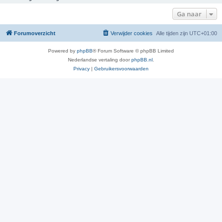
Ga naar
Forumoverzicht
Verwijder cookies
Alle tijden zijn
UTC+01:00
Powered by
phpBB
® Forum Software © phpBB Limited
Nederlandse vertaling door
phpBB.nl
.
Privacy
|
Gebruikersvoorwaarden