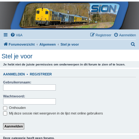
V&A
Registreer
Aanmelden
Z
Forumoverzicht
Algemeen
Stel je voor
o
Stel je voor
e
Je hebt niet de juiste permissies om onderwerpen in dit forum te zien of te lezen.
k
AANMELDEN
•
REGISTREER
Gebruikersnaam:
Wachtwoord:
Onthouden
Mij deze sessie niet weergeven in de lijst met online gebruikers
Deze categorie heeft geen forums.