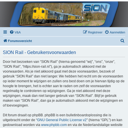
V&A
Registreer
Aanmelden
Z
Forumoverzicht
o
SION Rail - Gebruikersvoorwaarden
e
k
Door het bezoeken van “SION Rail” (hierna genoemd “wij”, “ons”, “onze”,
“SION Rail”, “https://sion-rail.nl”), ga je automatisch akkoord met de
voorwaarden. Als je niet akkoord gaat met deze voorwaarden, bezoek of
gebruik “SION Rail” dan niet langer. We hebben het recht om de voorwaarden
op ieder moment te wijzigen en zullen ons best doen om je hiervan tijdig op de
hoogte te brengen, het is echter aan te raden om zelf de voorwaarden
regelmatig te controleren op wijzigingen. Ga je niet akkoord met deze
wijzigingen, maak dan niet langer gebruik van “SION Rail”. Blijf je gebruik
maken van “SION Rail”, dan ga je automatisch akkoord met de wijzigingen en
of toevoegingen.
Dit forum draait op phpBB. phpBB is een bulletinboardoplossing die is
uitgebracht onder de “
GNU General Public License v2
” (hierna “GPL”) en kan
gedownload worden via
www.phpbb.com
en via de Nederlandstalige website