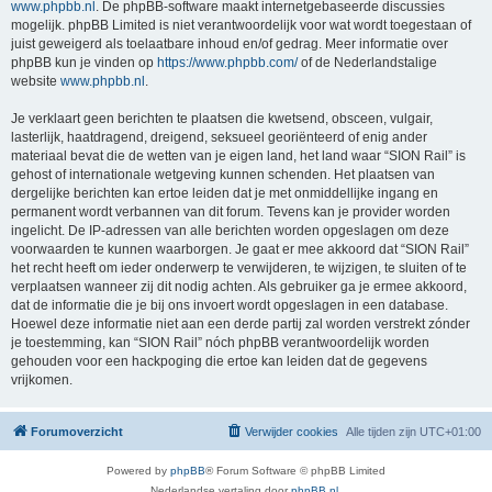
www.phpbb.nl
. De phpBB-software maakt internetgebaseerde discussies
mogelijk. phpBB Limited is niet verantwoordelijk voor wat wordt toegestaan of
juist geweigerd als toelaatbare inhoud en/of gedrag. Meer informatie over
phpBB kun je vinden op
https://www.phpbb.com/
of de Nederlandstalige
website
www.phpbb.nl
.
Je verklaart geen berichten te plaatsen die kwetsend, obsceen, vulgair,
lasterlijk, haatdragend, dreigend, seksueel georiënteerd of enig ander
materiaal bevat die de wetten van je eigen land, het land waar “SION Rail” is
gehost of internationale wetgeving kunnen schenden. Het plaatsen van
dergelijke berichten kan ertoe leiden dat je met onmiddellijke ingang en
permanent wordt verbannen van dit forum. Tevens kan je provider worden
ingelicht. De IP-adressen van alle berichten worden opgeslagen om deze
voorwaarden te kunnen waarborgen. Je gaat er mee akkoord dat “SION Rail”
het recht heeft om ieder onderwerp te verwijderen, te wijzigen, te sluiten of te
verplaatsen wanneer zij dit nodig achten. Als gebruiker ga je ermee akkoord,
dat de informatie die je bij ons invoert wordt opgeslagen in een database.
Hoewel deze informatie niet aan een derde partij zal worden verstrekt zónder
je toestemming, kan “SION Rail” nóch phpBB verantwoordelijk worden
gehouden voor een hackpoging die ertoe kan leiden dat de gegevens
vrijkomen.
Forumoverzicht
Verwijder cookies
Alle tijden zijn
UTC+01:00
Powered by
phpBB
® Forum Software © phpBB Limited
Nederlandse vertaling door
phpBB.nl
.