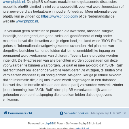
www.phpbb.nl
. De phpBB-software maakt internetgebaseerde discussies
mogelijk. phpBB Limited is niet verantwoordelijk voor wat wordt toegestaan of
juist geweigerd als toelaatbare inhoud en/of gedrag. Meer informatie over
phpBB kun je vinden op
https://www.phpbb.com/
of de Nederlandstalige
website
www.phpbb.nl
.
Je verklaart geen berichten te plaatsen die kwetsend, obsceen, vulgair,
lasterlijk, haatdragend, dreigend, seksueel georiënteerd of enig ander
materiaal bevat die de wetten van je eigen land, het land waar “SION Rail” is
gehost of internationale wetgeving kunnen schenden. Het plaatsen van
dergelijke berichten kan ertoe leiden dat je met onmiddellijke ingang en
permanent wordt verbannen van dit forum. Tevens kan je provider worden
ingelicht. De IP-adressen van alle berichten worden opgeslagen om deze
voorwaarden te kunnen waarborgen. Je gaat er mee akkoord dat “SION Rail”
het recht heeft om ieder onderwerp te verwijderen, te wijzigen, te sluiten of te
verplaatsen wanneer zij dit nodig achten. Als gebruiker ga je ermee akkoord,
dat de informatie die je bij ons invoert wordt opgeslagen in een database.
Hoewel deze informatie niet aan een derde partij zal worden verstrekt zónder
je toestemming, kan “SION Rail” nóch phpBB verantwoordelijk worden
gehouden voor een hackpoging die ertoe kan leiden dat de gegevens
vrijkomen.
Forumoverzicht
Verwijder cookies
Alle tijden zijn
UTC+01:00
Powered by
phpBB
® Forum Software © phpBB Limited
Nederlandse vertaling door
phpBB.nl
.