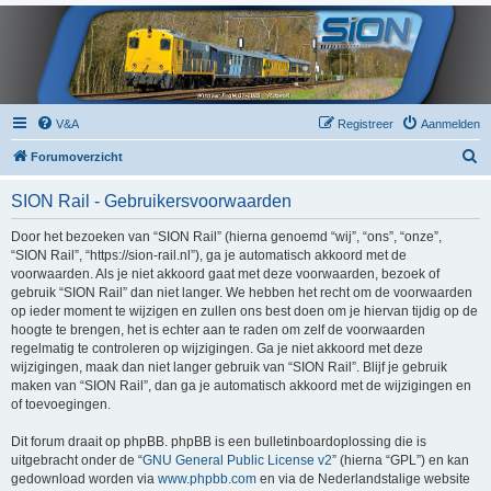
V&A
Registreer
Aanmelden
Z
Forumoverzicht
o
SION Rail - Gebruikersvoorwaarden
e
k
Door het bezoeken van “SION Rail” (hierna genoemd “wij”, “ons”, “onze”,
“SION Rail”, “https://sion-rail.nl”), ga je automatisch akkoord met de
voorwaarden. Als je niet akkoord gaat met deze voorwaarden, bezoek of
gebruik “SION Rail” dan niet langer. We hebben het recht om de voorwaarden
op ieder moment te wijzigen en zullen ons best doen om je hiervan tijdig op de
hoogte te brengen, het is echter aan te raden om zelf de voorwaarden
regelmatig te controleren op wijzigingen. Ga je niet akkoord met deze
wijzigingen, maak dan niet langer gebruik van “SION Rail”. Blijf je gebruik
maken van “SION Rail”, dan ga je automatisch akkoord met de wijzigingen en
of toevoegingen.
Dit forum draait op phpBB. phpBB is een bulletinboardoplossing die is
uitgebracht onder de “
GNU General Public License v2
” (hierna “GPL”) en kan
gedownload worden via
www.phpbb.com
en via de Nederlandstalige website