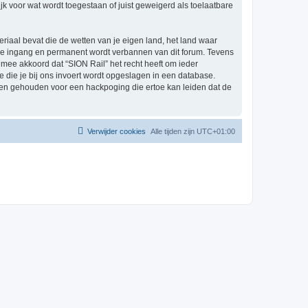
k voor wat wordt toegestaan of juist geweigerd als toelaatbare
eriaal bevat die de wetten van je eigen land, het land waar
ijke ingang en permanent wordt verbannen van dit forum. Tevens
mee akkoord dat “SION Rail” het recht heeft om ieder
ie die je bij ons invoert wordt opgeslagen in een database.
den gehouden voor een hackpoging die ertoe kan leiden dat de
Verwijder cookies
Alle tijden zijn
UTC+01:00