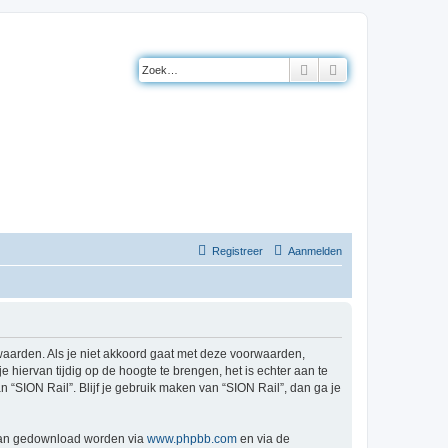
Zoek
Uitgebreid zoeke
Registreer
Aanmelden
orwaarden. Als je niet akkoord gaat met deze voorwaarden,
hiervan tijdig op de hoogte te brengen, het is echter aan te
 “SION Rail”. Blijf je gebruik maken van “SION Rail”, dan ga je
 kan gedownload worden via
www.phpbb.com
en via de