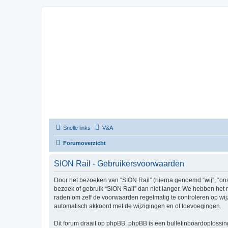
Snelle links
V&A
Forumoverzicht
SION Rail - Gebruikersvoorwaarden
Door het bezoeken van “SION Rail” (hierna genoemd “wij”, “ons”,
bezoek of gebruik “SION Rail” dan niet langer. We hebben het r
raden om zelf de voorwaarden regelmatig te controleren op wijz
automatisch akkoord met de wijzigingen en of toevoegingen.
Dit forum draait op phpBB. phpBB is een bulletinboardoplossing