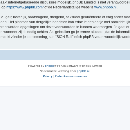
akt internetgebaseerde discussies mogelijk. phpBB Limited is niet verantwoordelij
n op
https://www.phpbb.com/
of de Nederlandstalige website
www.phpbb.nl
.
vulgair, lasterlijk, haatdragend, dreigend, seksueel georiënteerd of enig ander mat
nden. Het plaatsen van dergelijke berichten kan ertoe leiden dat je met onmiddell
richten worden opgeslagen om deze voorwaarden te kunnen waarborgen. Je gaat er 
sen wanneer zij dit nodig achten. Als gebruiker ga je ermee akkoord, dat de informat
verstrekt zónder je toestemming, kan “SION Rail” nóch phpBB verantwoordelijk wor
Powered by
phpBB
® Forum Software © phpBB Limited
Nederlandse vertaling door
phpBB.nl
.
Privacy
|
Gebruikersvoorwaarden