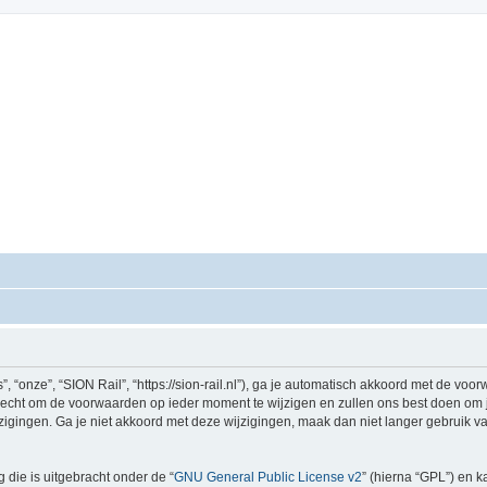
 “onze”, “SION Rail”, “https://sion-rail.nl”), ga je automatisch akkoord met de vo
echt om de voorwaarden op ieder moment te wijzigen en zullen ons best doen om je 
igingen. Ga je niet akkoord met deze wijzigingen, maak dan niet langer gebruik van
 die is uitgebracht onder de “
GNU General Public License v2
” (hierna “GPL”) en