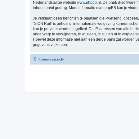
Nederlandstalige website
www.phpbb.nl
. De phpBB-software ma
inhoud en/of gedrag. Meer informatie over phpBB kun je vinde
Je verklaart geen berichten te plaatsen die kwetsend, obsceen, 
“SION Rail” is gehost of internationale wetgeving kunnen sche
kan je provider worden ingelicht. De IP-adressen van alle be
onderwerp te verwijderen, te wijzigen, te sluiten of te verplaat
Hoewel deze informatie niet aan een derde partij zal worden 
gegevens vrijkomen.
Forumoverzicht