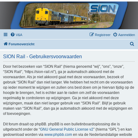
V&A
Registreer
Aanmelden
Z
Forumoverzicht
o
SION Rail - Gebruikersvoorwaarden
e
k
Door het bezoeken van “SION Rail” (hierna genoemd “wij”, “ons”, “onze”,
“SION Rail”, “https://sion-rail.nl”), ga je automatisch akkoord met de
voorwaarden. Als je niet akkoord gaat met deze voorwaarden, bezoek of
gebruik “SION Rail” dan niet langer. We hebben het recht om de voorwaarden
op ieder moment te wijzigen en zullen ons best doen om je hiervan tijdig op de
hoogte te brengen, het is echter aan te raden om zelf de voorwaarden
regelmatig te controleren op wijzigingen. Ga je niet akkoord met deze
wijzigingen, maak dan niet langer gebruik van “SION Rail”. Blijf je gebruik
maken van “SION Rail”, dan ga je automatisch akkoord met de wijzigingen en
of toevoegingen.
Dit forum draait op phpBB. phpBB is een bulletinboardoplossing die is
uitgebracht onder de “
GNU General Public License v2
” (hierna “GPL”) en kan
gedownload worden via
www.phpbb.com
en via de Nederlandstalige website