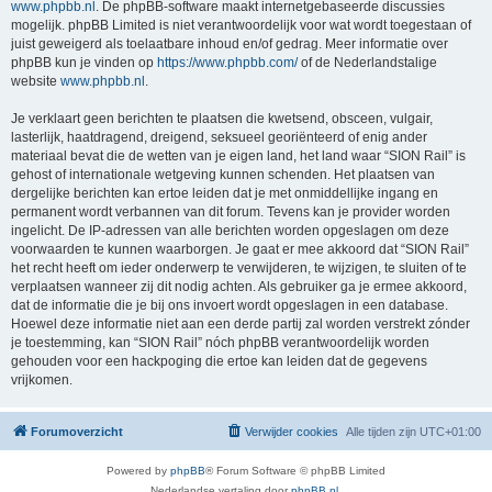
www.phpbb.nl
. De phpBB-software maakt internetgebaseerde discussies
mogelijk. phpBB Limited is niet verantwoordelijk voor wat wordt toegestaan of
juist geweigerd als toelaatbare inhoud en/of gedrag. Meer informatie over
phpBB kun je vinden op
https://www.phpbb.com/
of de Nederlandstalige
website
www.phpbb.nl
.
Je verklaart geen berichten te plaatsen die kwetsend, obsceen, vulgair,
lasterlijk, haatdragend, dreigend, seksueel georiënteerd of enig ander
materiaal bevat die de wetten van je eigen land, het land waar “SION Rail” is
gehost of internationale wetgeving kunnen schenden. Het plaatsen van
dergelijke berichten kan ertoe leiden dat je met onmiddellijke ingang en
permanent wordt verbannen van dit forum. Tevens kan je provider worden
ingelicht. De IP-adressen van alle berichten worden opgeslagen om deze
voorwaarden te kunnen waarborgen. Je gaat er mee akkoord dat “SION Rail”
het recht heeft om ieder onderwerp te verwijderen, te wijzigen, te sluiten of te
verplaatsen wanneer zij dit nodig achten. Als gebruiker ga je ermee akkoord,
dat de informatie die je bij ons invoert wordt opgeslagen in een database.
Hoewel deze informatie niet aan een derde partij zal worden verstrekt zónder
je toestemming, kan “SION Rail” nóch phpBB verantwoordelijk worden
gehouden voor een hackpoging die ertoe kan leiden dat de gegevens
vrijkomen.
Forumoverzicht
Verwijder cookies
Alle tijden zijn
UTC+01:00
Powered by
phpBB
® Forum Software © phpBB Limited
Nederlandse vertaling door
phpBB.nl
.