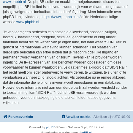
www.phpbb.nl
. De phpBB-software maakt internetgebaseerde discussies
mogelijk. phpBB Limited is niet verantwoordelijk voor wat wordt toegestaan of
juist geweigerd als toelaatbare inhoud en/of gedrag. Meer informatie over
phpBB kun je vinden op
https://www.phpbb.com/
of de Nederlandstalige
website
www.phpbb.nl
.
Je verklaart geen berichten te plaatsen die kwetsend, obsceen, vulgair,
lasterlijk, haatdragend, dreigend, seksueel georiënteerd of enig ander
materiaal bevat die de wetten van je eigen land, het land waar “SION Rail” is
gehost of internationale wetgeving kunnen schenden. Het plaatsen van
dergelijke berichten kan ertoe leiden dat je met onmiddellijke ingang en
permanent wordt verbannen van dit forum. Tevens kan je provider worden
ingelicht. De IP-adressen van alle berichten worden opgeslagen om deze
voorwaarden te kunnen waarborgen. Je gaat er mee akkoord dat “SION Rail”
het recht heeft om ieder onderwerp te verwijderen, te wijzigen, te sluiten of te
verplaatsen wanneer zij dit nodig achten. Als gebruiker ga je ermee akkoord,
dat de informatie die je bij ons invoert wordt opgeslagen in een database.
Hoewel deze informatie niet aan een derde partij zal worden verstrekt zónder
je toestemming, kan “SION Rail” nóch phpBB verantwoordelijk worden
gehouden voor een hackpoging die ertoe kan leiden dat de gegevens
vrijkomen.
Forumoverzicht
Verwijder cookies
Alle tijden zijn
UTC+01:00
Powered by
phpBB
® Forum Software © phpBB Limited
Nederlandse vertaling door
phpBB.nl
.