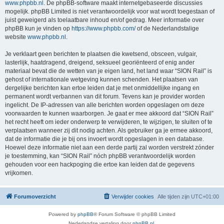
www.phpbb.nl
. De phpBB-software maakt internetgebaseerde discussies
mogelijk. phpBB Limited is niet verantwoordelijk voor wat wordt toegestaan of
juist geweigerd als toelaatbare inhoud en/of gedrag. Meer informatie over
phpBB kun je vinden op
https://www.phpbb.com/
of de Nederlandstalige
website
www.phpbb.nl
.
Je verklaart geen berichten te plaatsen die kwetsend, obsceen, vulgair,
lasterlijk, haatdragend, dreigend, seksueel georiënteerd of enig ander
materiaal bevat die de wetten van je eigen land, het land waar “SION Rail” is
gehost of internationale wetgeving kunnen schenden. Het plaatsen van
dergelijke berichten kan ertoe leiden dat je met onmiddellijke ingang en
permanent wordt verbannen van dit forum. Tevens kan je provider worden
ingelicht. De IP-adressen van alle berichten worden opgeslagen om deze
voorwaarden te kunnen waarborgen. Je gaat er mee akkoord dat “SION Rail”
het recht heeft om ieder onderwerp te verwijderen, te wijzigen, te sluiten of te
verplaatsen wanneer zij dit nodig achten. Als gebruiker ga je ermee akkoord,
dat de informatie die je bij ons invoert wordt opgeslagen in een database.
Hoewel deze informatie niet aan een derde partij zal worden verstrekt zónder
je toestemming, kan “SION Rail” nóch phpBB verantwoordelijk worden
gehouden voor een hackpoging die ertoe kan leiden dat de gegevens
vrijkomen.
Forumoverzicht
Verwijder cookies
Alle tijden zijn
UTC+01:00
Powered by
phpBB
® Forum Software © phpBB Limited
Nederlandse vertaling door
phpBB.nl
.