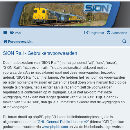
V&A
Registreer
Aanmelden
Z
Forumoverzicht
o
SION Rail - Gebruikersvoorwaarden
e
k
Door het bezoeken van “SION Rail” (hierna genoemd “wij”, “ons”, “onze”,
“SION Rail”, “https://sion-rail.nl”), ga je automatisch akkoord met de
voorwaarden. Als je niet akkoord gaat met deze voorwaarden, bezoek of
gebruik “SION Rail” dan niet langer. We hebben het recht om de voorwaarden
op ieder moment te wijzigen en zullen ons best doen om je hiervan tijdig op de
hoogte te brengen, het is echter aan te raden om zelf de voorwaarden
regelmatig te controleren op wijzigingen. Ga je niet akkoord met deze
wijzigingen, maak dan niet langer gebruik van “SION Rail”. Blijf je gebruik
maken van “SION Rail”, dan ga je automatisch akkoord met de wijzigingen en
of toevoegingen.
Dit forum draait op phpBB. phpBB is een bulletinboardoplossing die is
uitgebracht onder de “
GNU General Public License v2
” (hierna “GPL”) en kan
gedownload worden via
www.phpbb.com
en via de Nederlandstalige website