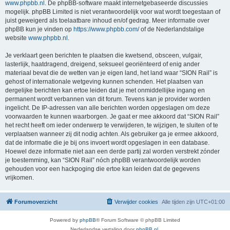
www.phpbb.nl
. De phpBB-software maakt internetgebaseerde discussies
mogelijk. phpBB Limited is niet verantwoordelijk voor wat wordt toegestaan of
juist geweigerd als toelaatbare inhoud en/of gedrag. Meer informatie over
phpBB kun je vinden op
https://www.phpbb.com/
of de Nederlandstalige
website
www.phpbb.nl
.
Je verklaart geen berichten te plaatsen die kwetsend, obsceen, vulgair,
lasterlijk, haatdragend, dreigend, seksueel georiënteerd of enig ander
materiaal bevat die de wetten van je eigen land, het land waar “SION Rail” is
gehost of internationale wetgeving kunnen schenden. Het plaatsen van
dergelijke berichten kan ertoe leiden dat je met onmiddellijke ingang en
permanent wordt verbannen van dit forum. Tevens kan je provider worden
ingelicht. De IP-adressen van alle berichten worden opgeslagen om deze
voorwaarden te kunnen waarborgen. Je gaat er mee akkoord dat “SION Rail”
het recht heeft om ieder onderwerp te verwijderen, te wijzigen, te sluiten of te
verplaatsen wanneer zij dit nodig achten. Als gebruiker ga je ermee akkoord,
dat de informatie die je bij ons invoert wordt opgeslagen in een database.
Hoewel deze informatie niet aan een derde partij zal worden verstrekt zónder
je toestemming, kan “SION Rail” nóch phpBB verantwoordelijk worden
gehouden voor een hackpoging die ertoe kan leiden dat de gegevens
vrijkomen.
Forumoverzicht
Verwijder cookies
Alle tijden zijn
UTC+01:00
Powered by
phpBB
® Forum Software © phpBB Limited
Nederlandse vertaling door
phpBB.nl
.