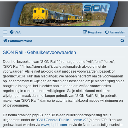
V&A
Registreer
Aanmelden
Z
Forumoverzicht
o
SION Rail - Gebruikersvoorwaarden
e
k
Door het bezoeken van “SION Rail” (hierna genoemd “wij”, “ons”, “onze”,
“SION Rail”, “https://sion-rail.nl”), ga je automatisch akkoord met de
voorwaarden. Als je niet akkoord gaat met deze voorwaarden, bezoek of
gebruik “SION Rail” dan niet langer. We hebben het recht om de voorwaarden
op ieder moment te wijzigen en zullen ons best doen om je hiervan tijdig op de
hoogte te brengen, het is echter aan te raden om zelf de voorwaarden
regelmatig te controleren op wijzigingen. Ga je niet akkoord met deze
wijzigingen, maak dan niet langer gebruik van “SION Rail”. Blijf je gebruik
maken van “SION Rail”, dan ga je automatisch akkoord met de wijzigingen en
of toevoegingen.
Dit forum draait op phpBB. phpBB is een bulletinboardoplossing die is
uitgebracht onder de “
GNU General Public License v2
” (hierna “GPL”) en kan
gedownload worden via
www.phpbb.com
en via de Nederlandstalige website