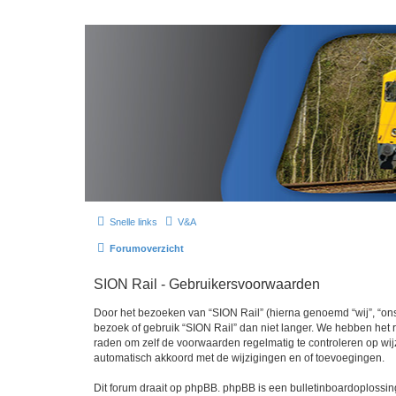
Snelle links
V&A
Forumoverzicht
SION Rail - Gebruikersvoorwaarden
Door het bezoeken van “SION Rail” (hierna genoemd “wij”, “ons”,
bezoek of gebruik “SION Rail” dan niet langer. We hebben het r
raden om zelf de voorwaarden regelmatig te controleren op wijz
automatisch akkoord met de wijzigingen en of toevoegingen.
Dit forum draait op phpBB. phpBB is een bulletinboardoplossing