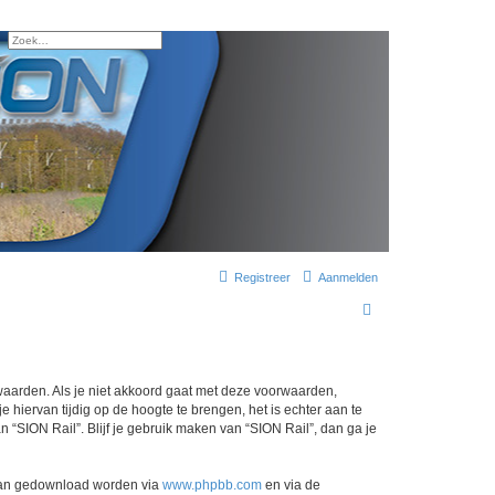
k
Uitgebreid zoeken
Registreer
Aanmelden
Z
o
e
k
orwaarden. Als je niet akkoord gaat met deze voorwaarden,
hiervan tijdig op de hoogte te brengen, het is echter aan te
 “SION Rail”. Blijf je gebruik maken van “SION Rail”, dan ga je
 kan gedownload worden via
www.phpbb.com
en via de