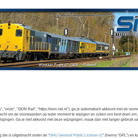
Zoe
 “onze”, “SION Rail”, “https://sion-rail.nl”), ga je automatisch akkoord met de vo
echt om de voorwaarden op ieder moment te wijzigen en zullen ons best doen om je 
igingen. Ga je niet akkoord met deze wijzigingen, maak dan niet langer gebruik van
 die is uitgebracht onder de “
GNU General Public License v2
” (hierna “GPL”) en