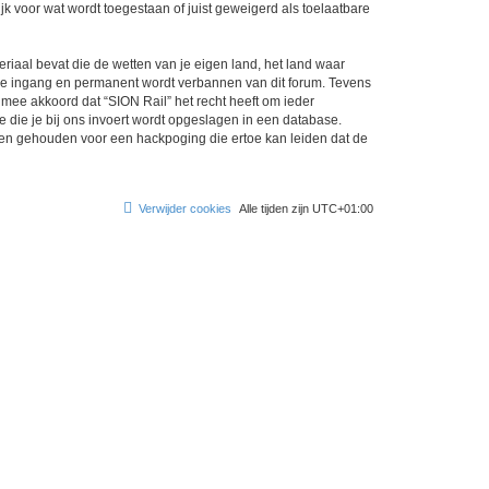
k voor wat wordt toegestaan of juist geweigerd als toelaatbare
eriaal bevat die de wetten van je eigen land, het land waar
ijke ingang en permanent wordt verbannen van dit forum. Tevens
mee akkoord dat “SION Rail” het recht heeft om ieder
ie die je bij ons invoert wordt opgeslagen in een database.
den gehouden voor een hackpoging die ertoe kan leiden dat de
Verwijder cookies
Alle tijden zijn
UTC+01:00