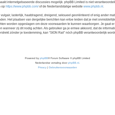
akt internetgebaseerde discussies mogelijk. phpBB Limited is niet verantwoordelij
n op
https://www.phpbb.com/
of de Nederlandstalige website
www.phpbb.nl
.
vulgair, lasterlijk, haatdragend, dreigend, seksueel georiënteerd of enig ander mat
nden. Het plaatsen van dergelijke berichten kan ertoe leiden dat je met onmiddell
richten worden opgeslagen om deze voorwaarden te kunnen waarborgen. Je gaat er 
sen wanneer zij dit nodig achten. Als gebruiker ga je ermee akkoord, dat de informat
verstrekt zónder je toestemming, kan “SION Rail” nóch phpBB verantwoordelijk wor
Powered by
phpBB
® Forum Software © phpBB Limited
Nederlandse vertaling door
phpBB.nl
.
Privacy
|
Gebruikersvoorwaarden