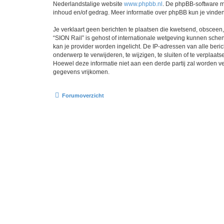
Nederlandstalige website
www.phpbb.nl
. De phpBB-software ma
inhoud en/of gedrag. Meer informatie over phpBB kun je vinde
Je verklaart geen berichten te plaatsen die kwetsend, obsceen, 
“SION Rail” is gehost of internationale wetgeving kunnen sche
kan je provider worden ingelicht. De IP-adressen van alle be
onderwerp te verwijderen, te wijzigen, te sluiten of te verplaat
Hoewel deze informatie niet aan een derde partij zal worden 
gegevens vrijkomen.
Forumoverzicht