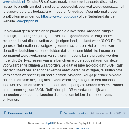
www.phpbb.nl
. De phpBB-software maakt internetgebaseerde discussies
mogelijk. phpBB Limited is niet verantwoordelijk voor wat wordt toegestaan of
juist geweigerd als toelaatbare inhoud en/of gedrag. Meer informatie over
phpBB kun je vinden op
https://www.phpbb.com/
of de Nederlandstalige
website
www.phpbb.nl
.
Je verklaart geen berichten te plaatsen die kwetsend, obsceen, vulgair,
lasterlijk, haatdragend, dreigend, seksueel georiënteerd of enig ander
materiaal bevat die de wetten van je eigen land, het land waar “SION Rail” is
gehost of internationale wetgeving kunnen schenden. Het plaatsen van
dergelijke berichten kan ertoe leiden dat je met onmiddellijke ingang en
permanent wordt verbannen van dit forum. Tevens kan je provider worden
ingelicht. De IP-adressen van alle berichten worden opgeslagen om deze
voorwaarden te kunnen waarborgen. Je gaat er mee akkoord dat “SION Rail”
het recht heeft om ieder onderwerp te verwijderen, te wijzigen, te sluiten of te
verplaatsen wanneer zij dit nodig achten. Als gebruiker ga je ermee akkoord,
dat de informatie die je bij ons invoert wordt opgeslagen in een database.
Hoewel deze informatie niet aan een derde partij zal worden verstrekt zónder
je toestemming, kan “SION Rail” nóch phpBB verantwoordelijk worden
gehouden voor een hackpoging die ertoe kan leiden dat de gegevens
vrijkomen.
Forumoverzicht
Verwijder cookies
Alle tijden zijn
UTC+01:00
Powered by
phpBB
® Forum Software © phpBB Limited
Nederlandse vertaling door
phpBB.nl
.