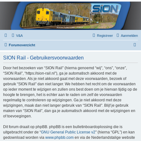
V&A
Registreer
Aanmelden
Z
Forumoverzicht
o
SION Rail - Gebruikersvoorwaarden
e
k
Door het bezoeken van “SION Rail” (hierna genoemd “wij”, “ons”, “onze”,
“SION Rail”, “https://sion-rail.nl”), ga je automatisch akkoord met de
voorwaarden. Als je niet akkoord gaat met deze voorwaarden, bezoek of
gebruik “SION Rail” dan niet langer. We hebben het recht om de voorwaarden
op ieder moment te wijzigen en zullen ons best doen om je hiervan tijdig op de
hoogte te brengen, het is echter aan te raden om zelf de voorwaarden
regelmatig te controleren op wijzigingen. Ga je niet akkoord met deze
wijzigingen, maak dan niet langer gebruik van “SION Rail”. Blijf je gebruik
maken van “SION Rail”, dan ga je automatisch akkoord met de wijzigingen en
of toevoegingen.
Dit forum draait op phpBB. phpBB is een bulletinboardoplossing die is
uitgebracht onder de “
GNU General Public License v2
” (hierna “GPL”) en kan
gedownload worden via
www.phpbb.com
en via de Nederlandstalige website