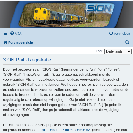
V&A
Aanmelden
Z
Forumoverzicht
o
Taal:
e
SION Rail - Registratie
k
Door het bezoeken van “SION Rail” (hierna genoemd “wij”, “ons”, “onze”,
“SION Rail”, “https://sion-rail.nl”), ga je automatisch akkoord met de
voorwaarden. Als je niet akkoord gaat met deze voorwaarden, bezoek of
gebruik “SION Rail” dan niet langer. We hebben het recht om de voorwaarden
op ieder moment te wijzigen en zullen ons best doen om je hiervan tijdig op de
hoogte te brengen, het is echter aan te raden om zelf de voorwaarden
regelmatig te controleren op wijzigingen. Ga je niet akkoord met deze
wijzigingen, maak dan niet langer gebruik van “SION Rail”. Blijf je gebruik
maken van “SION Rail”, dan ga je automatisch akkoord met de wijzigingen en
of toevoegingen.
Dit forum draait op phpBB. phpBB is een bulletinboardoplossing die is
uitgebracht onder de “
GNU General Public License v2
” (hierna “GPL”) en kan