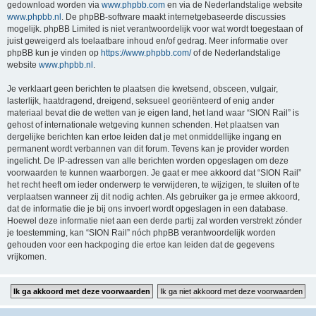
gedownload worden via
www.phpbb.com
en via de Nederlandstalige website
www.phpbb.nl
. De phpBB-software maakt internetgebaseerde discussies
mogelijk. phpBB Limited is niet verantwoordelijk voor wat wordt toegestaan of
juist geweigerd als toelaatbare inhoud en/of gedrag. Meer informatie over
phpBB kun je vinden op
https://www.phpbb.com/
of de Nederlandstalige
website
www.phpbb.nl
.
Je verklaart geen berichten te plaatsen die kwetsend, obsceen, vulgair,
lasterlijk, haatdragend, dreigend, seksueel georiënteerd of enig ander
materiaal bevat die de wetten van je eigen land, het land waar “SION Rail” is
gehost of internationale wetgeving kunnen schenden. Het plaatsen van
dergelijke berichten kan ertoe leiden dat je met onmiddellijke ingang en
permanent wordt verbannen van dit forum. Tevens kan je provider worden
ingelicht. De IP-adressen van alle berichten worden opgeslagen om deze
voorwaarden te kunnen waarborgen. Je gaat er mee akkoord dat “SION Rail”
het recht heeft om ieder onderwerp te verwijderen, te wijzigen, te sluiten of te
verplaatsen wanneer zij dit nodig achten. Als gebruiker ga je ermee akkoord,
dat de informatie die je bij ons invoert wordt opgeslagen in een database.
Hoewel deze informatie niet aan een derde partij zal worden verstrekt zónder
je toestemming, kan “SION Rail” nóch phpBB verantwoordelijk worden
gehouden voor een hackpoging die ertoe kan leiden dat de gegevens
vrijkomen.