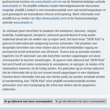
gedownload worden via
www.phpbb.com
en via de Nederlandstalige website
www.phpbb.nl
. De phpBB-software maakt internetgebaseerde discussies
mogelijk. phpBB Limited is niet verantwoordelijk voor wat wordt toegestaan of
juist geweigerd als toelaatbare inhoud en/of gedrag. Meer informatie over
phpBB kun je vinden op
https://www.phpbb.com/
of de Nederlandstalige
website
www.phpbb.nl
.
Je verklaart geen berichten te plaatsen die kwetsend, obsceen, vulgair,
lasterlijk, haatdragend, dreigend, seksueel georiënteerd of enig ander
materiaal bevat die de wetten van je eigen land, het land waar “SION Rail” is
gehost of internationale wetgeving kunnen schenden. Het plaatsen van
dergelijke berichten kan ertoe leiden dat je met onmiddellijke ingang en
permanent wordt verbannen van dit forum. Tevens kan je provider worden
ingelicht. De IP-adressen van alle berichten worden opgeslagen om deze
voorwaarden te kunnen waarborgen. Je gaat er mee akkoord dat “SION Rail”
het recht heeft om ieder onderwerp te verwijderen, te wijzigen, te sluiten of te
verplaatsen wanneer zij dit nodig achten. Als gebruiker ga je ermee akkoord,
dat de informatie die je bij ons invoert wordt opgeslagen in een database.
Hoewel deze informatie niet aan een derde partij zal worden verstrekt zónder
je toestemming, kan “SION Rail” nóch phpBB verantwoordelijk worden
gehouden voor een hackpoging die ertoe kan leiden dat de gegevens
vrijkomen.