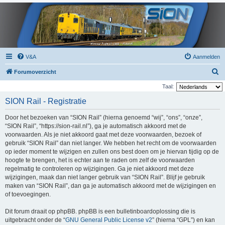
V&A
Aanmelden
Z
Forumoverzicht
o
Taal:
e
SION Rail - Registratie
k
Door het bezoeken van “SION Rail” (hierna genoemd “wij”, “ons”, “onze”,
“SION Rail”, “https://sion-rail.nl”), ga je automatisch akkoord met de
voorwaarden. Als je niet akkoord gaat met deze voorwaarden, bezoek of
gebruik “SION Rail” dan niet langer. We hebben het recht om de voorwaarden
op ieder moment te wijzigen en zullen ons best doen om je hiervan tijdig op de
hoogte te brengen, het is echter aan te raden om zelf de voorwaarden
regelmatig te controleren op wijzigingen. Ga je niet akkoord met deze
wijzigingen, maak dan niet langer gebruik van “SION Rail”. Blijf je gebruik
maken van “SION Rail”, dan ga je automatisch akkoord met de wijzigingen en
of toevoegingen.
Dit forum draait op phpBB. phpBB is een bulletinboardoplossing die is
uitgebracht onder de “
GNU General Public License v2
” (hierna “GPL”) en kan