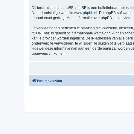
Dit forum draait op phpBB. phpBB is een bulletinboardoplossing
Nederlandstalige website
www.phpbb.nl
. De phpBB-software ma
inhoud en/of gedrag. Meer informatie over phpBB kun je vinde
Je verklaart geen berichten te plaatsen die kwetsend, obsceen, 
“SION Rail” is gehost of internationale wetgeving kunnen sche
kan je provider worden ingelicht. De IP-adressen van alle be
onderwerp te verwijderen, te wijzigen, te sluiten of te verplaat
Hoewel deze informatie niet aan een derde partij zal worden 
gegevens vrijkomen.
Forumoverzicht