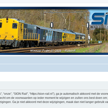
 “onze”, “SION Rail”, “https://sion-rail.nl”), ga je automatisch akkoord met de vo
echt om de voorwaarden op ieder moment te wijzigen en zullen ons best doen om je 
igingen. Ga je niet akkoord met deze wijzigingen, maak dan niet langer gebruik van