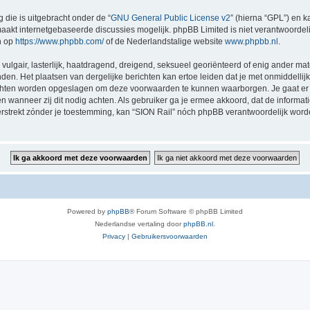
 die is uitgebracht onder de “
GNU General Public License v2
” (hierna “GPL”) en
akt internetgebaseerde discussies mogelijk. phpBB Limited is niet verantwoordelij
n op
https://www.phpbb.com/
of de Nederlandstalige website
www.phpbb.nl
.
vulgair, lasterlijk, haatdragend, dreigend, seksueel georiënteerd of enig ander mat
nden. Het plaatsen van dergelijke berichten kan ertoe leiden dat je met onmiddell
richten worden opgeslagen om deze voorwaarden te kunnen waarborgen. Je gaat er 
sen wanneer zij dit nodig achten. Als gebruiker ga je ermee akkoord, dat de informat
verstrekt zónder je toestemming, kan “SION Rail” nóch phpBB verantwoordelijk wor
Powered by
phpBB
® Forum Software © phpBB Limited
Nederlandse vertaling door
phpBB.nl
.
Privacy
|
Gebruikersvoorwaarden