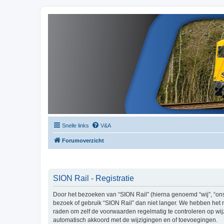
Snelle links
V&A
Forumoverzicht
SION Rail - Registratie
Door het bezoeken van “SION Rail” (hierna genoemd “wij”, “ons”,
bezoek of gebruik “SION Rail” dan niet langer. We hebben het r
raden om zelf de voorwaarden regelmatig te controleren op wijz
automatisch akkoord met de wijzigingen en of toevoegingen.