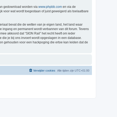
 kan gedownload worden via
www.phpbb.com
en via de
k voor wat wordt toegestaan of juist geweigerd als toelaatbare
eriaal bevat die de wetten van je eigen land, het land waar
ijke ingang en permanent wordt verbannen van dit forum. Tevens
mee akkoord dat “SION Rail” het recht heeft om ieder
ie die je bij ons invoert wordt opgeslagen in een database.
den gehouden voor een hackpoging die ertoe kan leiden dat de
Verwijder cookies
Alle tijden zijn
UTC+01:00