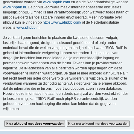
gedownload worden via
www.phpbb.com
en via de Nederlandstalige website
www.phpbb.nl
. De phpBB-software maakt internetgebaseerde discussies
mogelijk. phpBB Limited is niet verantwoordelijk voor wat wordt toegestaan of
juist geweigerd als toelaatbare inhoud en/of gedrag. Meer informatie over
phpBB kun je vinden op
https://www.phpbb.com/
of de Nederlandstalige
website
www.phpbb.nl
.
Je verklaart geen berichten te plaatsen die kwetsend, obsceen, vulgair,
lasterlijk, haatdragend, dreigend, seksueel georiënteerd of enig ander
materiaal bevat die de wetten van je eigen land, het land waar “SION Rail” is
gehost of internationale wetgeving kunnen schenden. Het plaatsen van
dergelijke berichten kan ertoe leiden dat je met onmiddellijke ingang en
permanent wordt verbannen van dit forum. Tevens kan je provider worden
ingelicht. De IP-adressen van alle berichten worden opgeslagen om deze
voorwaarden te kunnen waarborgen. Je gaat er mee akkoord dat “SION Rail”
het recht heeft om ieder onderwerp te verwijderen, te wijzigen, te sluiten of te
verplaatsen wanneer zij dit nodig achten. Als gebruiker ga je ermee akkoord,
dat de informatie die je bij ons invoert wordt opgeslagen in een database.
Hoewel deze informatie niet aan een derde partij zal worden verstrekt zónder
je toestemming, kan “SION Rail” nóch phpBB verantwoordelijk worden
gehouden voor een hackpoging die ertoe kan leiden dat de gegevens
vrijkomen.