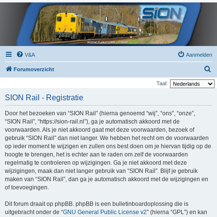
V&A
Aanmelden
Z
Forumoverzicht
o
Taal:
e
SION Rail - Registratie
k
Door het bezoeken van “SION Rail” (hierna genoemd “wij”, “ons”, “onze”,
“SION Rail”, “https://sion-rail.nl”), ga je automatisch akkoord met de
voorwaarden. Als je niet akkoord gaat met deze voorwaarden, bezoek of
gebruik “SION Rail” dan niet langer. We hebben het recht om de voorwaarden
op ieder moment te wijzigen en zullen ons best doen om je hiervan tijdig op de
hoogte te brengen, het is echter aan te raden om zelf de voorwaarden
regelmatig te controleren op wijzigingen. Ga je niet akkoord met deze
wijzigingen, maak dan niet langer gebruik van “SION Rail”. Blijf je gebruik
maken van “SION Rail”, dan ga je automatisch akkoord met de wijzigingen en
of toevoegingen.
Dit forum draait op phpBB. phpBB is een bulletinboardoplossing die is
uitgebracht onder de “
GNU General Public License v2
” (hierna “GPL”) en kan