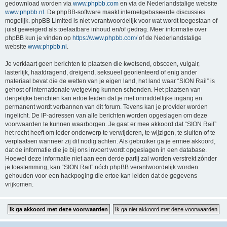
gedownload worden via
www.phpbb.com
en via de Nederlandstalige website
www.phpbb.nl
. De phpBB-software maakt internetgebaseerde discussies
mogelijk. phpBB Limited is niet verantwoordelijk voor wat wordt toegestaan of
juist geweigerd als toelaatbare inhoud en/of gedrag. Meer informatie over
phpBB kun je vinden op
https://www.phpbb.com/
of de Nederlandstalige
website
www.phpbb.nl
.
Je verklaart geen berichten te plaatsen die kwetsend, obsceen, vulgair,
lasterlijk, haatdragend, dreigend, seksueel georiënteerd of enig ander
materiaal bevat die de wetten van je eigen land, het land waar “SION Rail” is
gehost of internationale wetgeving kunnen schenden. Het plaatsen van
dergelijke berichten kan ertoe leiden dat je met onmiddellijke ingang en
permanent wordt verbannen van dit forum. Tevens kan je provider worden
ingelicht. De IP-adressen van alle berichten worden opgeslagen om deze
voorwaarden te kunnen waarborgen. Je gaat er mee akkoord dat “SION Rail”
het recht heeft om ieder onderwerp te verwijderen, te wijzigen, te sluiten of te
verplaatsen wanneer zij dit nodig achten. Als gebruiker ga je ermee akkoord,
dat de informatie die je bij ons invoert wordt opgeslagen in een database.
Hoewel deze informatie niet aan een derde partij zal worden verstrekt zónder
je toestemming, kan “SION Rail” nóch phpBB verantwoordelijk worden
gehouden voor een hackpoging die ertoe kan leiden dat de gegevens
vrijkomen.