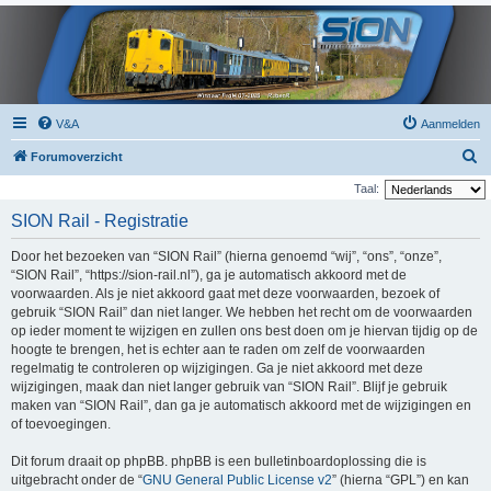
V&A
Aanmelden
Z
Forumoverzicht
o
Taal:
e
SION Rail - Registratie
k
Door het bezoeken van “SION Rail” (hierna genoemd “wij”, “ons”, “onze”,
“SION Rail”, “https://sion-rail.nl”), ga je automatisch akkoord met de
voorwaarden. Als je niet akkoord gaat met deze voorwaarden, bezoek of
gebruik “SION Rail” dan niet langer. We hebben het recht om de voorwaarden
op ieder moment te wijzigen en zullen ons best doen om je hiervan tijdig op de
hoogte te brengen, het is echter aan te raden om zelf de voorwaarden
regelmatig te controleren op wijzigingen. Ga je niet akkoord met deze
wijzigingen, maak dan niet langer gebruik van “SION Rail”. Blijf je gebruik
maken van “SION Rail”, dan ga je automatisch akkoord met de wijzigingen en
of toevoegingen.
Dit forum draait op phpBB. phpBB is een bulletinboardoplossing die is
uitgebracht onder de “
GNU General Public License v2
” (hierna “GPL”) en kan