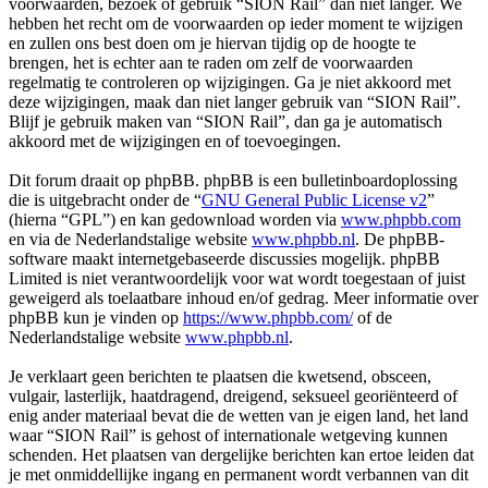
voorwaarden, bezoek of gebruik “SION Rail” dan niet langer. We
hebben het recht om de voorwaarden op ieder moment te wijzigen
en zullen ons best doen om je hiervan tijdig op de hoogte te
brengen, het is echter aan te raden om zelf de voorwaarden
regelmatig te controleren op wijzigingen. Ga je niet akkoord met
deze wijzigingen, maak dan niet langer gebruik van “SION Rail”.
Blijf je gebruik maken van “SION Rail”, dan ga je automatisch
akkoord met de wijzigingen en of toevoegingen.
Dit forum draait op phpBB. phpBB is een bulletinboardoplossing
die is uitgebracht onder de “
GNU General Public License v2
”
(hierna “GPL”) en kan gedownload worden via
www.phpbb.com
en via de Nederlandstalige website
www.phpbb.nl
. De phpBB-
software maakt internetgebaseerde discussies mogelijk. phpBB
Limited is niet verantwoordelijk voor wat wordt toegestaan of juist
geweigerd als toelaatbare inhoud en/of gedrag. Meer informatie over
phpBB kun je vinden op
https://www.phpbb.com/
of de
Nederlandstalige website
www.phpbb.nl
.
Je verklaart geen berichten te plaatsen die kwetsend, obsceen,
vulgair, lasterlijk, haatdragend, dreigend, seksueel georiënteerd of
enig ander materiaal bevat die de wetten van je eigen land, het land
waar “SION Rail” is gehost of internationale wetgeving kunnen
schenden. Het plaatsen van dergelijke berichten kan ertoe leiden dat
je met onmiddellijke ingang en permanent wordt verbannen van dit