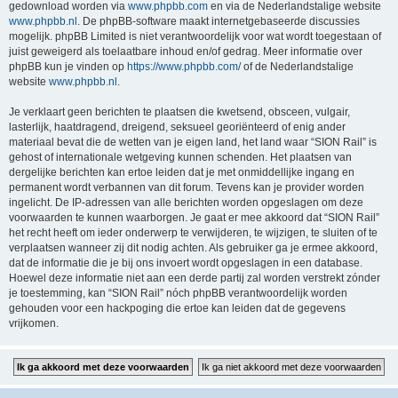
gedownload worden via
www.phpbb.com
en via de Nederlandstalige website
www.phpbb.nl
. De phpBB-software maakt internetgebaseerde discussies
mogelijk. phpBB Limited is niet verantwoordelijk voor wat wordt toegestaan of
juist geweigerd als toelaatbare inhoud en/of gedrag. Meer informatie over
phpBB kun je vinden op
https://www.phpbb.com/
of de Nederlandstalige
website
www.phpbb.nl
.
Je verklaart geen berichten te plaatsen die kwetsend, obsceen, vulgair,
lasterlijk, haatdragend, dreigend, seksueel georiënteerd of enig ander
materiaal bevat die de wetten van je eigen land, het land waar “SION Rail” is
gehost of internationale wetgeving kunnen schenden. Het plaatsen van
dergelijke berichten kan ertoe leiden dat je met onmiddellijke ingang en
permanent wordt verbannen van dit forum. Tevens kan je provider worden
ingelicht. De IP-adressen van alle berichten worden opgeslagen om deze
voorwaarden te kunnen waarborgen. Je gaat er mee akkoord dat “SION Rail”
het recht heeft om ieder onderwerp te verwijderen, te wijzigen, te sluiten of te
verplaatsen wanneer zij dit nodig achten. Als gebruiker ga je ermee akkoord,
dat de informatie die je bij ons invoert wordt opgeslagen in een database.
Hoewel deze informatie niet aan een derde partij zal worden verstrekt zónder
je toestemming, kan “SION Rail” nóch phpBB verantwoordelijk worden
gehouden voor een hackpoging die ertoe kan leiden dat de gegevens
vrijkomen.