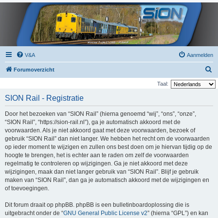
V&A
Aanmelden
Z
Forumoverzicht
o
Taal:
e
SION Rail - Registratie
k
Door het bezoeken van “SION Rail” (hierna genoemd “wij”, “ons”, “onze”,
“SION Rail”, “https://sion-rail.nl”), ga je automatisch akkoord met de
voorwaarden. Als je niet akkoord gaat met deze voorwaarden, bezoek of
gebruik “SION Rail” dan niet langer. We hebben het recht om de voorwaarden
op ieder moment te wijzigen en zullen ons best doen om je hiervan tijdig op de
hoogte te brengen, het is echter aan te raden om zelf de voorwaarden
regelmatig te controleren op wijzigingen. Ga je niet akkoord met deze
wijzigingen, maak dan niet langer gebruik van “SION Rail”. Blijf je gebruik
maken van “SION Rail”, dan ga je automatisch akkoord met de wijzigingen en
of toevoegingen.
Dit forum draait op phpBB. phpBB is een bulletinboardoplossing die is
uitgebracht onder de “
GNU General Public License v2
” (hierna “GPL”) en kan