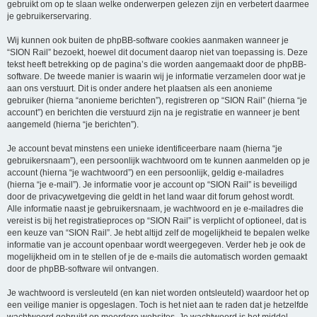
gebruikt om op te slaan welke onderwerpen gelezen zijn en verbetert daarmee
je gebruikerservaring.
Wij kunnen ook buiten de phpBB-software cookies aanmaken wanneer je
“SION Rail” bezoekt, hoewel dit document daarop niet van toepassing is. Deze
tekst heeft betrekking op de pagina’s die worden aangemaakt door de phpBB-
software. De tweede manier is waarin wij je informatie verzamelen door wat je
aan ons verstuurt. Dit is onder andere het plaatsen als een anonieme
gebruiker (hierna “anonieme berichten”), registreren op “SION Rail” (hierna “je
account”) en berichten die verstuurd zijn na je registratie en wanneer je bent
aangemeld (hierna “je berichten”).
Je account bevat minstens een unieke identificeerbare naam (hierna “je
gebruikersnaam”), een persoonlijk wachtwoord om te kunnen aanmelden op je
account (hierna “je wachtwoord”) en een persoonlijk, geldig e-mailadres
(hierna “je e-mail”). Je informatie voor je account op “SION Rail” is beveiligd
door de privacywetgeving die geldt in het land waar dit forum gehost wordt.
Alle informatie naast je gebruikersnaam, je wachtwoord en je e-mailadres die
vereist is bij het registratieproces op “SION Rail” is verplicht of optioneel, dat is
een keuze van “SION Rail”. Je hebt altijd zelf de mogelijkheid te bepalen welke
informatie van je account openbaar wordt weergegeven. Verder heb je ook de
mogelijkheid om in te stellen of je de e-mails die automatisch worden gemaakt
door de phpBB-software wil ontvangen.
Je wachtwoord is versleuteld (en kan niet worden ontsleuteld) waardoor het op
een veilige manier is opgeslagen. Toch is het niet aan te raden dat je hetzelfde
wachtwoord gebruikt op meerdere websites. Je wachtwoord is het middel