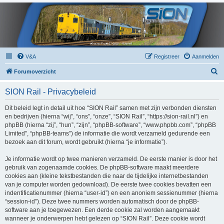
V&A
Registreer
Aanmelden
Z
Forumoverzicht
o
SION Rail - Privacybeleid
e
k
Dit beleid legt in detail uit hoe “SION Rail” samen met zijn verbonden diensten
en bedrijven (hierna “wij”, “ons”, “onze”, “SION Rail”, “https://sion-rail.nl”) en
phpBB (hierna “zij”, “hun”, “zijn”, “phpBB-software”, “www.phpbb.com”, “phpBB
Limited”, “phpBB-teams”) de informatie die wordt verzameld gedurende een
bezoek aan dit forum, wordt gebruikt (hierna “je informatie”).
Je informatie wordt op twee manieren verzameld. De eerste manier is door het
gebruik van zogenaamde cookies. De phpBB-software maakt meerdere
cookies aan (kleine tekstbestanden die naar de tijdelijke internetbestanden
van je computer worden gedownload). De eerste twee cookies bevatten een
indentificatienummer (hierna “user-id”) en een anoniem sessienummer (hierna
“session-id”). Deze twee nummers worden automatisch door de phpBB-
software aan je toegewezen. Een derde cookie zal worden aangemaakt
wanneer je onderwerpen hebt gelezen op “SION Rail”. Deze cookie wordt