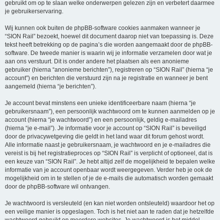
gebruikt om op te slaan welke onderwerpen gelezen zijn en verbetert daarmee
je gebruikerservaring.
Wij kunnen ook buiten de phpBB-software cookies aanmaken wanneer je
“SION Rail” bezoekt, hoewel dit document daarop niet van toepassing is. Deze
tekst heeft betrekking op de pagina’s die worden aangemaakt door de phpBB-
software. De tweede manier is waarin wij je informatie verzamelen door wat je
aan ons verstuurt. Dit is onder andere het plaatsen als een anonieme
gebruiker (hierna “anonieme berichten”), registreren op “SION Rail” (hierna “je
account”) en berichten die verstuurd zijn na je registratie en wanneer je bent
aangemeld (hierna “je berichten”).
Je account bevat minstens een unieke identificeerbare naam (hierna “je
gebruikersnaam”), een persoonlijk wachtwoord om te kunnen aanmelden op je
account (hierna “je wachtwoord”) en een persoonlijk, geldig e-mailadres
(hierna “je e-mail”). Je informatie voor je account op “SION Rail” is beveiligd
door de privacywetgeving die geldt in het land waar dit forum gehost wordt.
Alle informatie naast je gebruikersnaam, je wachtwoord en je e-mailadres die
vereist is bij het registratieproces op “SION Rail” is verplicht of optioneel, dat is
een keuze van “SION Rail”. Je hebt altijd zelf de mogelijkheid te bepalen welke
informatie van je account openbaar wordt weergegeven. Verder heb je ook de
mogelijkheid om in te stellen of je de e-mails die automatisch worden gemaakt
door de phpBB-software wil ontvangen.
Je wachtwoord is versleuteld (en kan niet worden ontsleuteld) waardoor het op
een veilige manier is opgeslagen. Toch is het niet aan te raden dat je hetzelfde
wachtwoord gebruikt op meerdere websites. Je wachtwoord is het middel