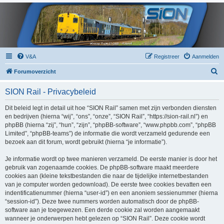
V&A
Registreer
Aanmelden
Z
Forumoverzicht
o
SION Rail - Privacybeleid
e
k
Dit beleid legt in detail uit hoe “SION Rail” samen met zijn verbonden diensten
en bedrijven (hierna “wij”, “ons”, “onze”, “SION Rail”, “https://sion-rail.nl”) en
phpBB (hierna “zij”, “hun”, “zijn”, “phpBB-software”, “www.phpbb.com”, “phpBB
Limited”, “phpBB-teams”) de informatie die wordt verzameld gedurende een
bezoek aan dit forum, wordt gebruikt (hierna “je informatie”).
Je informatie wordt op twee manieren verzameld. De eerste manier is door het
gebruik van zogenaamde cookies. De phpBB-software maakt meerdere
cookies aan (kleine tekstbestanden die naar de tijdelijke internetbestanden
van je computer worden gedownload). De eerste twee cookies bevatten een
indentificatienummer (hierna “user-id”) en een anoniem sessienummer (hierna
“session-id”). Deze twee nummers worden automatisch door de phpBB-
software aan je toegewezen. Een derde cookie zal worden aangemaakt
wanneer je onderwerpen hebt gelezen op “SION Rail”. Deze cookie wordt