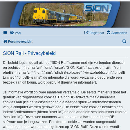
V&A
Registreer
Aanmelden
Z
Forumoverzicht
o
SION Rail - Privacybeleid
e
k
Dit beleid legt in detail uit hoe “SION Rail” samen met zijn verbonden diensten
en bedrijven (hierna “wij”, “ons”, “onze”, “SION Rail”, “https://sion-rail.nl”) en
phpBB (hierna “zij”, “hun”, “zijn”, “phpBB-software”, “www.phpbb.com”, “phpBB
Limited”, “phpBB-teams”) de informatie die wordt verzameld gedurende een
bezoek aan dit forum, wordt gebruikt (hierna “je informatie”).
Je informatie wordt op twee manieren verzameld. De eerste manier is door het
gebruik van zogenaamde cookies. De phpBB-software maakt meerdere
cookies aan (kleine tekstbestanden die naar de tijdelijke internetbestanden
van je computer worden gedownload). De eerste twee cookies bevatten een
indentificatienummer (hierna “user-id”) en een anoniem sessienummer (hierna
“session-id”). Deze twee nummers worden automatisch door de phpBB-
software aan je toegewezen. Een derde cookie zal worden aangemaakt
wanneer je onderwerpen hebt gelezen op “SION Rail”. Deze cookie wordt