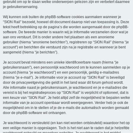
gebruikt om op te slaan welke onderwerpen gelezen zijn en verbetert daarmee
je gebruikerservaring.
Wij kunnen ook buiten de phpBB-software cookies aanmaken wanneer je
“SION Rail” bezoekt, hoewel dit document daarop niet van toepassing is. Deze
tekst heeft betrekking op de pagina’s die worden aangemaakt door de phpBB-
software. De tweede manier is waarin wij je informatie verzamelen door wat je
aan ons verstuurt. Dit is onder andere het plaatsen als een anonieme
gebruiker (hierna “anonieme berichten”), registreren op “SION Rail” (hierna “je
account”) en berichten die verstuurd zijn na je registratie en wanneer je bent
aangemeld (hierna “je berichten”).
Je account bevat minstens een unieke identificeerbare naam (hierna “je
gebruikersnaam”), een persoonlijk wachtwoord om te kunnen aanmelden op je
account (hierna “je wachtwoord”) en een persoonlijk, geldig e-mailadres
(hierna “je e-mail”). Je informatie voor je account op “SION Rail” is beveiligd
door de privacywetgeving die geldt in het land waar dit forum gehost wordt.
Alle informatie naast je gebruikersnaam, je wachtwoord en je e-mailadres die
vereist is bij het registratieproces op “SION Rail” is verplicht of optioneel, dat is
een keuze van “SION Rail”. Je hebt altijd zelf de mogelijkheid te bepalen welke
informatie van je account openbaar wordt weergegeven. Verder heb je ook de
mogelijkheid om in te stellen of je de e-mails die automatisch worden gemaakt
door de phpBB-software wil ontvangen.
Je wachtwoord is versleuteld (en kan niet worden ontsleuteld) waardoor het op
een veilige manier is opgeslagen. Toch is het niet aan te raden dat je hetzelfde
wachtwoord gebruikt op meerdere websites. Je wachtwoord is het middel