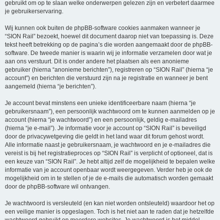
gebruikt om op te slaan welke onderwerpen gelezen zijn en verbetert daarmee
je gebruikerservaring.
Wij kunnen ook buiten de phpBB-software cookies aanmaken wanneer je
“SION Rail” bezoekt, hoewel dit document daarop niet van toepassing is. Deze
tekst heeft betrekking op de pagina’s die worden aangemaakt door de phpBB-
software. De tweede manier is waarin wij je informatie verzamelen door wat je
aan ons verstuurt. Dit is onder andere het plaatsen als een anonieme
gebruiker (hierna “anonieme berichten”), registreren op “SION Rail” (hierna “je
account”) en berichten die verstuurd zijn na je registratie en wanneer je bent
aangemeld (hierna “je berichten”).
Je account bevat minstens een unieke identificeerbare naam (hierna “je
gebruikersnaam”), een persoonlijk wachtwoord om te kunnen aanmelden op je
account (hierna “je wachtwoord”) en een persoonlijk, geldig e-mailadres
(hierna “je e-mail”). Je informatie voor je account op “SION Rail” is beveiligd
door de privacywetgeving die geldt in het land waar dit forum gehost wordt.
Alle informatie naast je gebruikersnaam, je wachtwoord en je e-mailadres die
vereist is bij het registratieproces op “SION Rail” is verplicht of optioneel, dat is
een keuze van “SION Rail”. Je hebt altijd zelf de mogelijkheid te bepalen welke
informatie van je account openbaar wordt weergegeven. Verder heb je ook de
mogelijkheid om in te stellen of je de e-mails die automatisch worden gemaakt
door de phpBB-software wil ontvangen.
Je wachtwoord is versleuteld (en kan niet worden ontsleuteld) waardoor het op
een veilige manier is opgeslagen. Toch is het niet aan te raden dat je hetzelfde
wachtwoord gebruikt op meerdere websites. Je wachtwoord is het middel