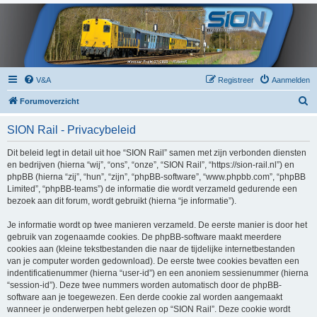
V&A
Registreer
Aanmelden
Z
Forumoverzicht
o
SION Rail - Privacybeleid
e
k
Dit beleid legt in detail uit hoe “SION Rail” samen met zijn verbonden diensten
en bedrijven (hierna “wij”, “ons”, “onze”, “SION Rail”, “https://sion-rail.nl”) en
phpBB (hierna “zij”, “hun”, “zijn”, “phpBB-software”, “www.phpbb.com”, “phpBB
Limited”, “phpBB-teams”) de informatie die wordt verzameld gedurende een
bezoek aan dit forum, wordt gebruikt (hierna “je informatie”).
Je informatie wordt op twee manieren verzameld. De eerste manier is door het
gebruik van zogenaamde cookies. De phpBB-software maakt meerdere
cookies aan (kleine tekstbestanden die naar de tijdelijke internetbestanden
van je computer worden gedownload). De eerste twee cookies bevatten een
indentificatienummer (hierna “user-id”) en een anoniem sessienummer (hierna
“session-id”). Deze twee nummers worden automatisch door de phpBB-
software aan je toegewezen. Een derde cookie zal worden aangemaakt
wanneer je onderwerpen hebt gelezen op “SION Rail”. Deze cookie wordt